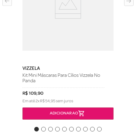
VIZZELA
Kit Mini Máscaras Para Cílios Vizzela No
Panda
R$
109
,
90
Em até
2
x
R$
54
,
95
sem juros
ADICIONAR AO