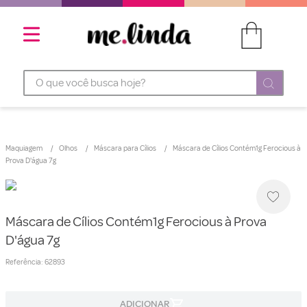
O que você busca hoje?
Maquiagem
Olhos
Máscara para Cílios
Máscara de Cílios Contém1g Ferocious à
Prova D'água 7g
Máscara de Cílios Contém1g Ferocious à Prova
D'água 7g
Referência
:
62893