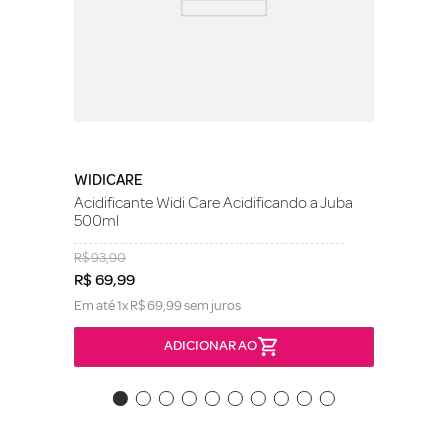
WIDICARE
Acidificante Widi Care Acidificando a Juba
500ml
R$
93
,
90
R$
69
,
99
Em até
1
x
R$
69
,
99
sem juros
ADICIONAR AO