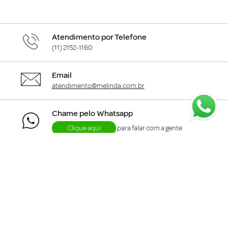
Atendimento por Telefone
(11) 2152-1160
Email
atendimento@melinda.com.br
Chame pelo Whatsapp
Clique aqui
para falar com a gente
+
Departamentos
+
Institucional
+
Informações