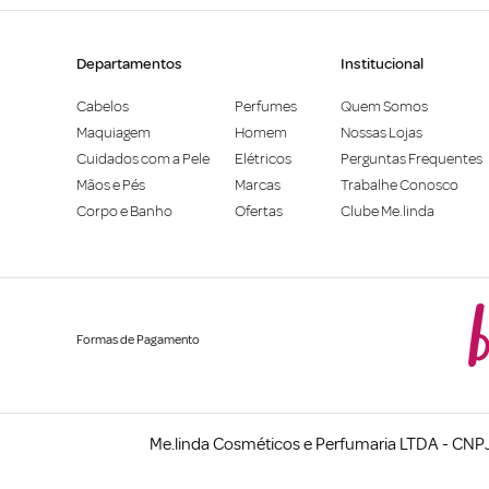
Departamentos
Institucional
Cabelos
Perfumes
Quem Somos
Maquiagem
Homem
Nossas Lojas
Cuidados com a Pele
Elétricos
Perguntas Frequentes
Mãos e Pés
Marcas
Trabalhe Conosco
Corpo e Banho
Ofertas
Clube Me.linda
Formas de Pagamento
Me.linda Cosméticos e Perfumaria LTDA - CNPJ: