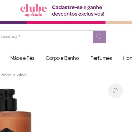
usca hoje?
Mãos e Pés
Corpo e Banho
Perfumes
Ho
 Própolis Shine 1L