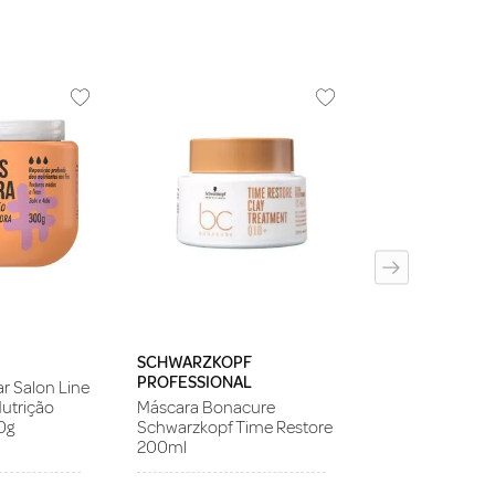
NOVEX
Creme de Trat
Novex Longo P
SCHWARZKOPF
PROFESSIONAL
r Salon Line
utrição
Máscara Bonacure
0g
Schwarzkopf Time Restore
200ml