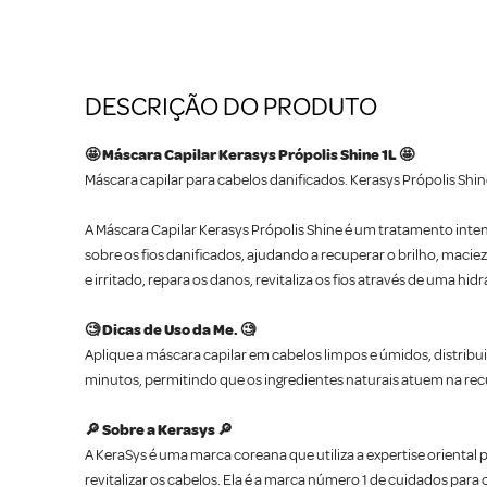
DESCRIÇÃO DO PRODUTO
🤩 Máscara Capilar Kerasys Própolis Shine 1L 🤩
Máscara capilar para cabelos danificados. Kerasys Própolis Shine
A Máscara Capilar Kerasys Própolis Shine é um tratamento inte
sobre os fios danificados, ajudando a recuperar o brilho, macie
e irritado, repara os danos, revitaliza os fios através de uma
🧐 Dicas de Uso da Me. 🧐
Aplique a máscara capilar em cabelos limpos e úmidos, distrib
minutos, permitindo que os ingredientes naturais atuem na rec
🔎 Sobre a Kerasys 🔎
A KeraSys é uma marca coreana que utiliza a expertise oriental 
revitalizar os cabelos. Ela é a marca número 1 de cuidados par