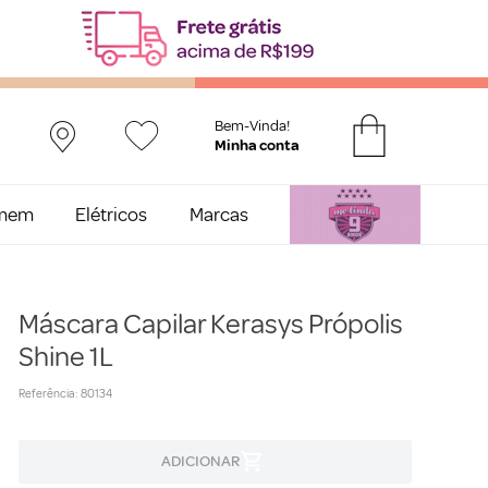
Bem-Vinda!
mem
Elétricos
Marcas
Máscara Capilar Kerasys Própolis
Shine 1L
Referência
:
80134