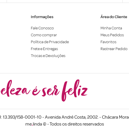
Informações
Área do Cliente
Fale Conosco
Minha Conta
Como comprar
Meus Pedidos
Política de Privacidade
Favoritos
Frete e Entregas
Rastrear Pedido
Trocas e Devoluções
 13.393/158-0001-10 - Avenida André Costa, 2002. - Chácara Morad
me
.
linda © - Todos os direitos reservados