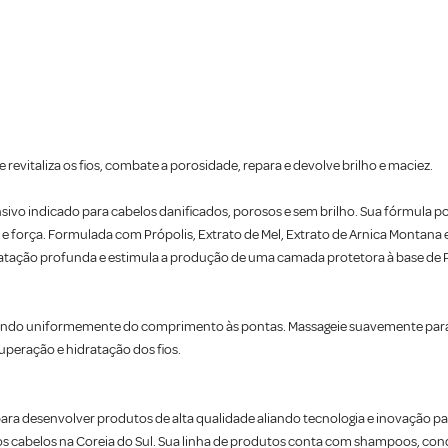
 revitaliza os fios, combate a porosidade, repara e devolve brilho e maciez.
nsivo indicado para cabelos danificados, porosos e sem brilho. Sua fórmula 
z e força. Formulada com Própolis, Extrato de Mel, Extrato de Arnica Montana e
 hidratação profunda e estimula a produção de uma camada protetora à base d
uindo uniformemente do comprimento às pontas. Massageie suavemente para ga
uperação e hidratação dos fios.
para desenvolver produtos de alta qualidade aliando tecnologia e inovação par
a os cabelos na Coreia do Sul. Sua linha de produtos conta com shampoos, con