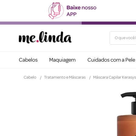
O que você b
Cabelos
Maquiagem
Cuidados com a Pele
Cabelo
Tratamento e Máscaras
Máscara Capilar Kerasys