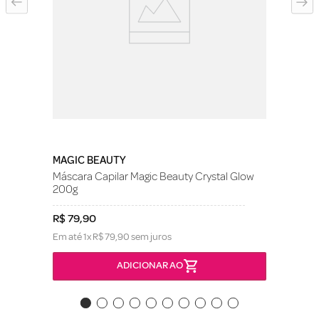
MAGIC BEAUTY
Máscara Capilar Magic Beauty Crystal Glow
200g
R$
79
,
90
Em até
1
x
R$
79
,
90
sem juros
ADICIONAR AO