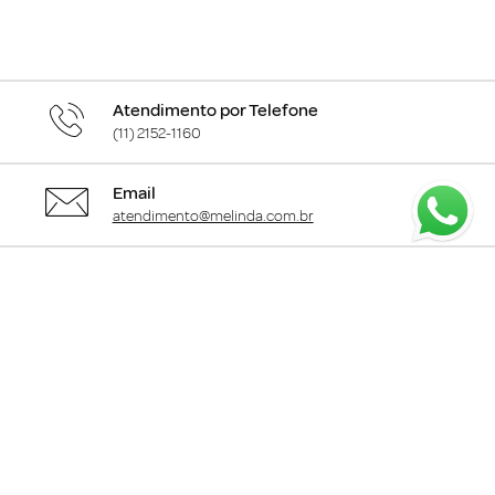
Atendimento por Telefone
(11) 2152-1160
Email
atendimento@melinda.com.br
Chame pelo Whatsapp
Clique aqui
para falar com a gente
+
Departamentos
+
Institucional