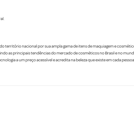
al.
o território nacional por sua ampla gama de itens de maquiagem e cosmétic
ndo as principais tendências do mercado de cosméticos no Brasil e no mund
tecnologia a um preço acessível e acredita na beleza que existe em cada pessoa