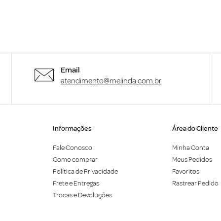
Email
atendimento@melinda.com.br
Informações
Área do Cliente
Fale Conosco
Minha Conta
Como comprar
Meus Pedidos
Política de Privacidade
Favoritos
Frete e Entregas
Rastrear Pedido
Trocas e Devoluções