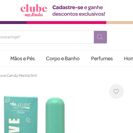
usca hoje?
Mãos e Pés
Corpo e Banho
Perfumes
Ho
 Love Candy Menta 5ml