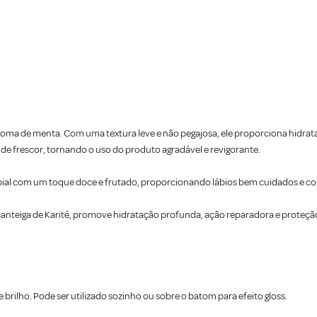
roma de menta. Com uma textura leve e não pegajosa, ele proporciona hidrata
de frescor, tornando o uso do produto agradável e revigorante.
labial com um toque doce e frutado, proporcionando lábios bem cuidados e com
nteiga de Karité, promove hidratação profunda, ação reparadora e proteção p
brilho. Pode ser utilizado sozinho ou sobre o batom para efeito gloss.