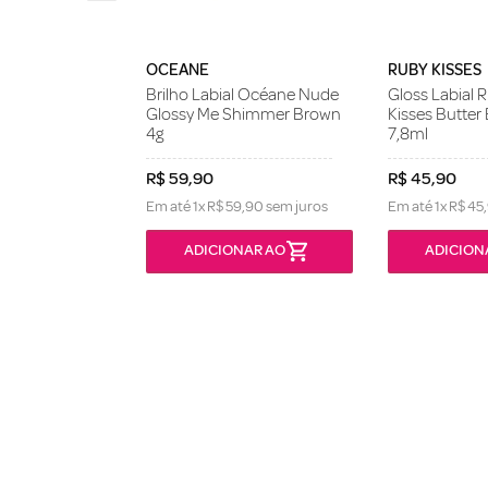
OCEANE
RUBY KISSES
Brilho Labial Océane Nude
Gloss Labial 
Glossy Me Shimmer Brown
Kisses Butte
4g
7,8ml
R$
59
,
90
R$
45
,
90
Em até
1
x
R$
59
,
90
sem juros
Em até
1
x
R$
45
,
ONÍVEL
ADICIONAR AO
ADICION