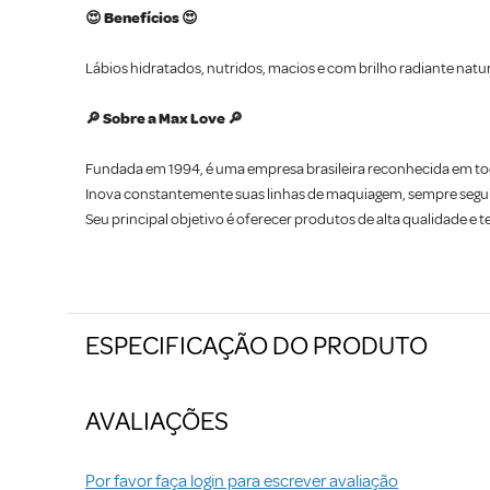
😍 Benefícios 😍
Lábios hidratados, nutridos, macios e com brilho radiante natur
🔎 Sobre a Max Love 🔎
Fundada em 1994, é uma empresa brasileira reconhecida em tod
​Inova constantemente suas linhas de maquiagem, sempre segui
Seu principal objetivo é oferecer produtos de alta qualidade e 
ESPECIFICAÇÃO DO PRODUTO
AVALIAÇÕES
Por favor faça login para escrever avaliação