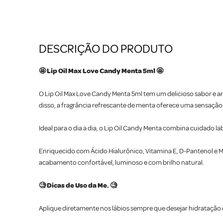
DESCRIÇÃO DO PRODUTO
🤩 Lip Oil Max Love Candy Menta 5ml 🤩
O Lip Oil Max Love Candy Menta 5ml tem um delicioso sabor e a
disso, a fragrância refrescante de menta oferece uma sensação 
Ideal para o dia a dia, o Lip Oil Candy Menta combina cuidado 
Enriquecido com Ácido Hialurônico, Vitamina E, D-Pantenol e Ma
acabamento confortável, luminoso e com brilho natural.
🧐 Dicas de Uso da Me. 🧐
Aplique diretamente nos lábios sempre que desejar hidratação e 