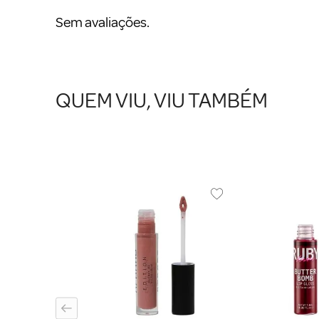
Sem avaliações.
QUEM VIU, VIU TAMBÉM
Tracta Power