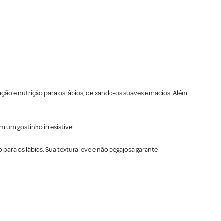
ção e nutrição para os lábios, deixando-os suaves e macios. Além
 um gostinho irresistível.
ara os lábios. Sua textura leve e não pegajosa garante