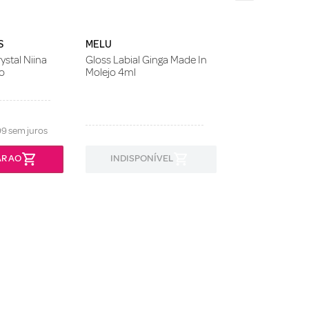
S
MELU
ystal Niina
Gloss Labial Ginga Made In
o
Molejo 4ml
99
sem juros
R AO
INDISPONÍVEL
INDISPON