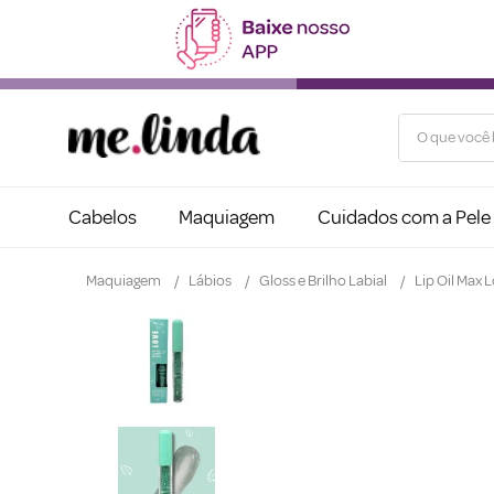
O que você b
Cabelos
Maquiagem
Cuidados com a Pele
Maquiagem
Lábios
Gloss e Brilho Labial
Lip Oil Max