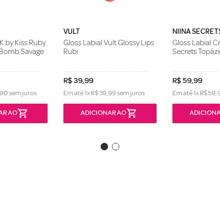
VULT
NIINA SECRET
RK by Kiss Ruby
Gloss Labial Vult Glossy Lips
Gloss Labial Cr
r Bomb Savage
Rubi
Secrets Topázi
R$
39
,
99
R$
59
,
99
90
sem juros
Em até
1
x
R$
39
,
99
sem juros
Em até
1
x
R$
59
,
AR AO
ADICIONAR AO
ADICIONA