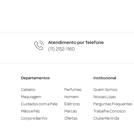
Atendimento por Telefone
(11) 2152-1160
Departamentos
Institucional
Cabelos
Perfumes
Quem Somos
Maquiagem
Homem
Nossas Lojas
Cuidados com a Pele
Elétricos
Perguntas Frequentes
Mãos e Pés
Marcas
Trabalhe Conosco
Corpo e Banho
Ofertas
Clube Me.linda