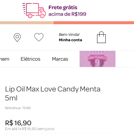
Bem-Vinda!
mem
Elétricos
Marcas
Lip Oil Max Love Candy Menta
5ml
Referência
:
72169
R$
16
,
90
Em até
1
x
R$
16
,
90
sem juros