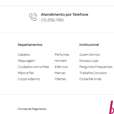
Atendimento por Telefone
(11) 2152-1160
Departamentos
Institucional
Cabelos
Perfumes
Quem Somos
Maquiagem
Homem
Nossas Lojas
Cuidados com a Pele
Elétricos
Perguntas Frequentes
Mãos e Pés
Marcas
Trabalhe Conosco
Corpo e Banho
Ofertas
Clube Me.linda
Formas de Pagamento