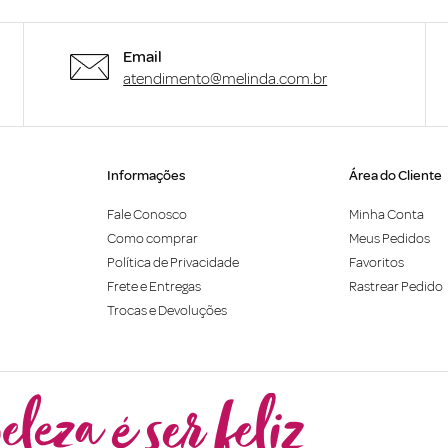
Email
atendimento@melinda.com.br
Informações
Área do Cliente
Fale Conosco
Minha Conta
Como comprar
Meus Pedidos
Política de Privacidade
Favoritos
Frete e Entregas
Rastrear Pedido
Trocas e Devoluções