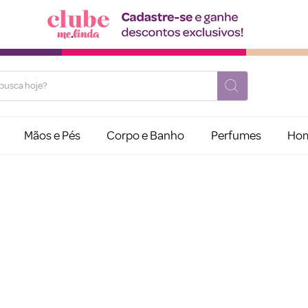
usca hoje?
Mãos e Pés
Corpo e Banho
Perfumes
Ho