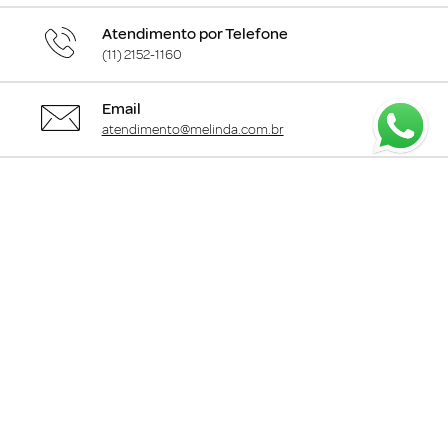
Atendimento por Telefone
(11) 2152-1160
Email
atendimento@melinda.com.br
Chame pelo Whatsapp
Clique aqui
para falar com a gente
+
Departamentos
+
Institucional
+
Informações
+
Área do Cliente