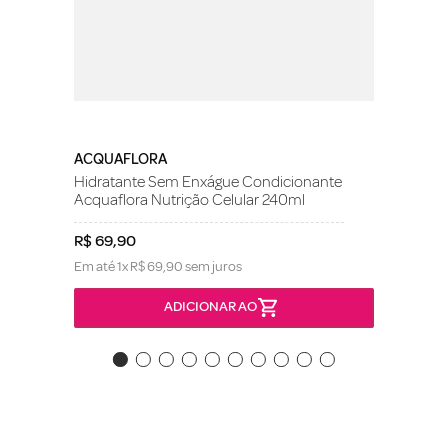
ACQUAFLORA
Hidratante Sem Enxágue Condicionante
Acquaflora Nutrição Celular 240ml
R$
69
,
90
Em até
1
x
R$
69
,
90
sem juros
ADICIONAR AO