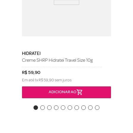
HIDRATEI
Creme SHRP Hidratei Travel Size 10g
R$
59
,
90
Em até
1
x
R$
59
,
90
sem juros
ADICIONAR AO