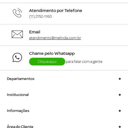
Atendimento por Telefone
(11) 2152-1160
Email
atendimento@melinda.com.br
Chame pelo Whatsapp
Clique aqui
para falar com a gente
+
Departamentos
+
Institucional
+
Informações
+
Área do Cliente