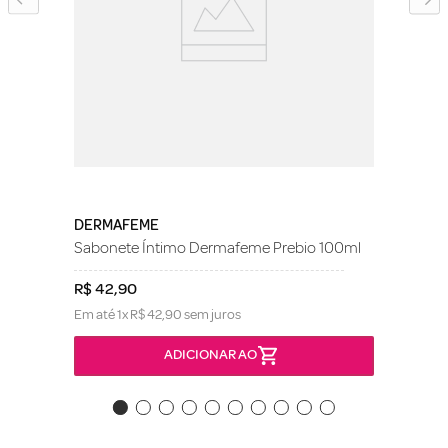
DERMAFEME
Sabonete Íntimo Dermafeme Prebio 100ml
R$
42
,
90
Em até
1
x
R$
42
,
90
sem juros
ADICIONAR AO