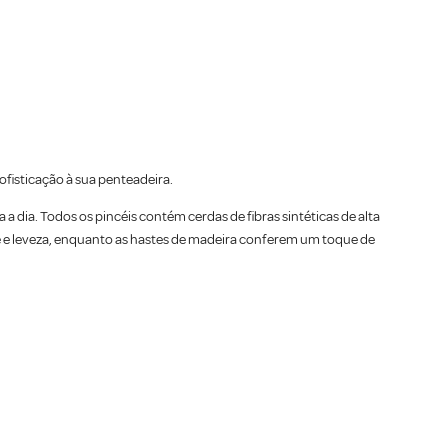
fisticação à sua penteadeira.
a dia. Todos os pincéis contém cerdas de fibras sintéticas de alta
de e leveza, enquanto as hastes de madeira conferem um toque de