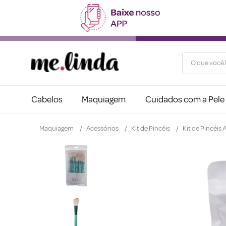
O que você b
Cabelos
Maquiagem
Cuidados com a Pele
Maquiagem
Acessórios
Kit de Pincéis
Kit de Pincéis