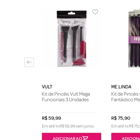
IQUES
eal Techniques
 Blend Sombra
VULT
ME.LINDA
Kit de Pincéis Vult Mega
Kit de Pincéis
Funcionais 3 Unidades
Fantástico Me
R$
59
,
99
R$
75
,
90
Em até
1
x
R$
59
,
99
sem juros
Em até
1
x
R$
75
,
ONÍVEL
ADICIONAR AO
ADICION