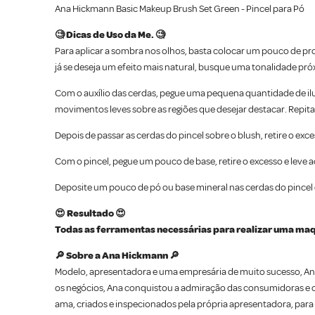
Ana Hickmann Basic Makeup Brush Set Green - Pincel para Pó
🧐 Dicas de Uso da Me. 🧐
Para aplicar a sombra nos olhos, basta colocar um pouco de p
já se deseja um efeito mais natural, busque uma tonalidade pr
Com o auxílio das cerdas, pegue uma pequena quantidade de ilum
movimentos leves sobre as regiões que desejar destacar. Repit
Depois de passar as cerdas do pincel sobre o blush, retire o e
Com o pincel, pegue um pouco de base, retire o excesso e leve 
Deposite um pouco de pó ou base mineral nas cerdas do pincel 
😍 Resultado 😍
Todas as ferramentas necessárias para realizar uma m
🔎 Sobre a Ana Hickmann 🔎
Modelo, apresentadora e uma empresária de muito sucesso, Ana
os negócios, Ana conquistou a admiração das consumidoras e o
ama, criados e inspecionados pela própria apresentadora, para 