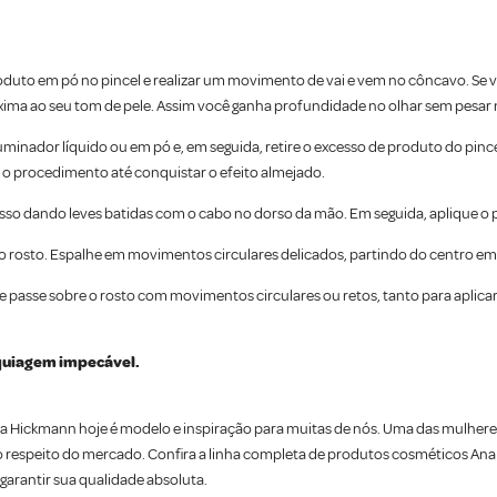
roduto em pó no pincel e realizar um movimento de vai e vem no côncavo. Se
óxima ao seu tom de pele. Assim você ganha profundidade no olhar sem pesar 
inador líquido ou em pó e, em seguida, retire o excesso de produto do pince
a o procedimento até conquistar o efeito almejado.
xcesso dando leves batidas com o cabo no dorso da mão. Em seguida, aplique 
ao rosto. Espalhe em movimentos circulares delicados, partindo do centro em 
e passe sobre o rosto com movimentos circulares ou retos, tanto para aplica
aquiagem impecável.
 Hickmann hoje é modelo e inspiração para muitas de nós. Uma das mulheres 
 respeito do mercado. Confira a linha completa de produtos cosméticos Ana
garantir sua qualidade absoluta.