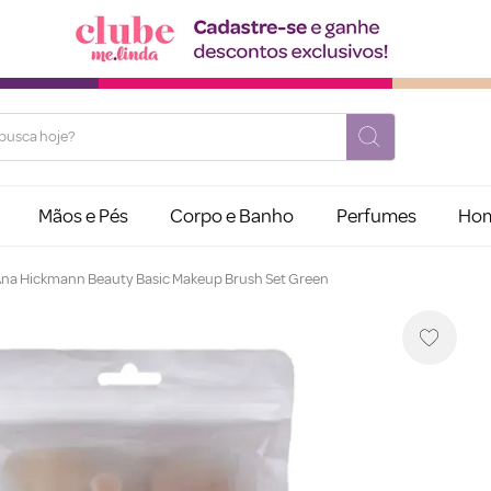
usca hoje?
Mãos e Pés
Corpo e Banho
Perfumes
Ho
 Ana Hickmann Beauty Basic Makeup Brush Set Green