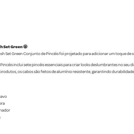
h Set Green 🤩
h Set Green Conjunto de Pincéis foi projetado para adicionar um toque de so
céis inclui sete pincéis essenciais para criar looks deslumbrantes no seu dia 
rodutos, os cabos são feitos de alumínio resistente, garantindo durabilida
cavo
bra
inador
h