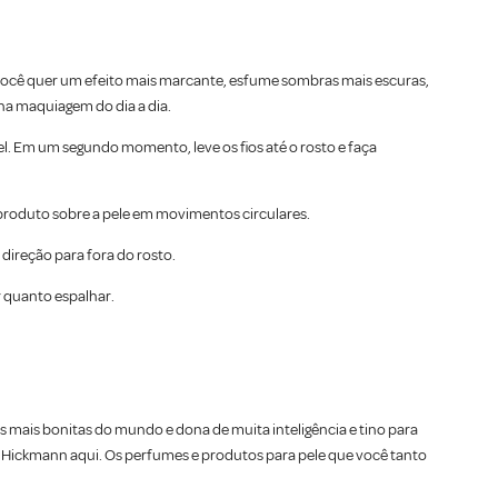
 você quer um efeito mais marcante, esfume sombras mais escuras,
na maquiagem do dia a dia.
l. Em um segundo momento, leve os fios até o rosto e faça
o produto sobre a pele em movimentos circulares.
direção para fora do rosto.
r quanto espalhar.
mais bonitas do mundo e dona de muita inteligência e tino para
 Hickmann aqui. Os perfumes e produtos para pele que você tanto