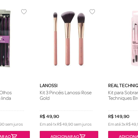
LANOSSI
REAL TECHNI
 Olhos
Kit 3 Pincéis Lanossi Rose
Kit para Sobra
.linda
Gold
Techniques Bro
R$
49
,
90
R$
149
,
90
90
sem juros
Em até
1
x
R$
49
,
90
sem juros
Em até
3
x
R$
49
,
AR AO
ADICIONAR AO
ADICIONA