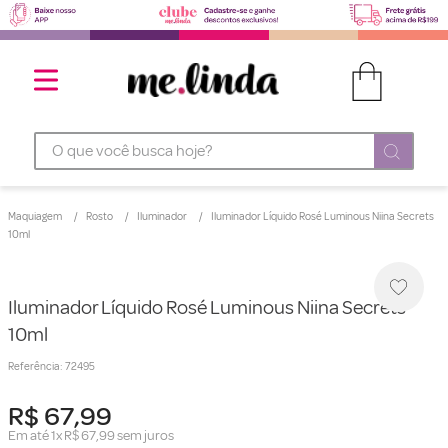
O que você busca hoje?
Maquiagem
Rosto
Iluminador
Iluminador Líquido Rosé Luminous Niina Secrets
10ml
Iluminador Líquido Rosé Luminous Niina Secrets
10ml
Referência
:
72495
R$
67
,
99
Em até
1
x
R$
67
,
99
sem juros