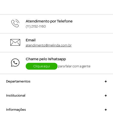
Atendimento por Telefone
(11) 2152-1160
Email
atendimento@melinda.com.br
Chame pelo Whatsapp
Clique aqui
para falar com a gente
+
Departamentos
+
Institucional
+
Informações