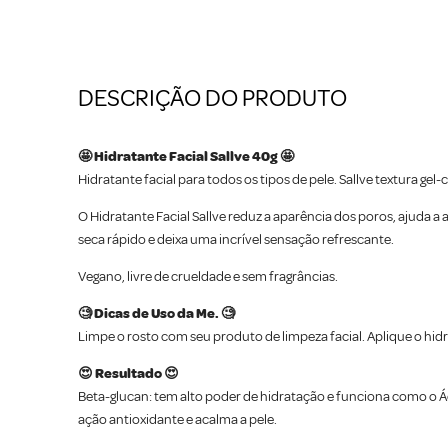
DESCRIÇÃO DO PRODUTO
🤩 Hidratante Facial Sallve 40g 🤩
Hidratante facial para todos os tipos de pele. Sallve textura ge
O Hidratante Facial Sallve reduz a aparência dos poros, ajuda a a
seca rápido e deixa uma incrível sensação refrescante.
Vegano, livre de crueldade e sem fragrâncias.
🧐 Dicas de Uso da Me. 🧐
Limpe o rosto com seu produto de limpeza facial. Aplique o hid
😍 Resultado 😍
Beta-glucan: tem alto poder de hidratação e funciona como o Áci
ação antioxidante e acalma a pele.