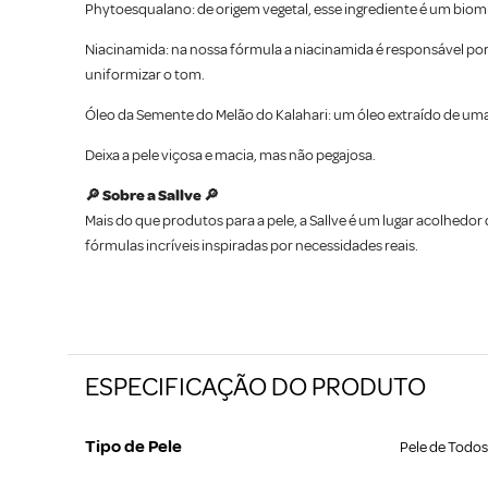
Phytoesqualano: de origem vegetal, esse ingrediente é um biom
Niacinamida: na nossa fórmula a niacinamida é responsável por 
uniformizar o tom.
Óleo da Semente do Melão do Kalahari: um óleo extraído de uma
Deixa a pele viçosa e macia, mas não pegajosa.
🔎 Sobre a Sallve 🔎
Mais do que produtos para a pele, a Sallve é um lugar acolhedo
fórmulas incríveis inspiradas por necessidades reais.
ESPECIFICAÇÃO DO PRODUTO
Tipo de Pele
Pele de Todos