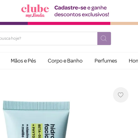
usca hoje?
Mãos e Pés
Corpo e Banho
Perfumes
Ho