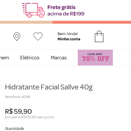
Bem-Vinda!
mem
Elétricos
Marcas
Hidratante Facial Sallve 40g
Referência
:
60188
R$
59
,
90
Em até
1
x
R$
59
,
90
sem juros
Quantidade