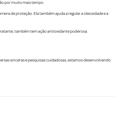
ção por muito mais tempo.
rreira de proteção. Ela também ajuda a regular a oleosidade e a
hidratante, também tem ação antioxidante poderosa.
onversas sinceras e pesquisas cuidadosas, estamos desenvolvendo