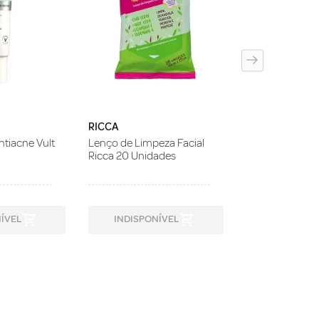
PAYOT
Sérum Multire
Facial Payot Re
30ml
RICCA
ntiacne Vult
Lenço de Limpeza Facial
Ricca 20 Unidades
ÍVEL
INDISPONÍVEL
INDISPON