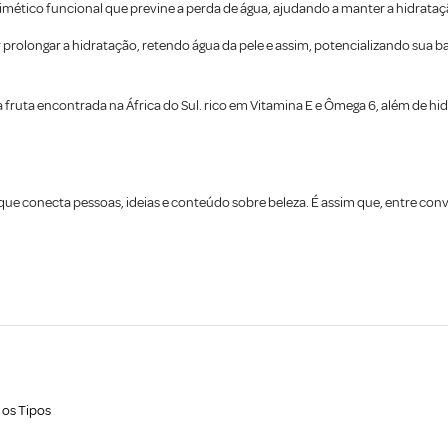
imético funcional que previne a perda de água, ajudando a manter a hidrata
prolongar a hidratação, retendo água da pele e assim, potencializando sua ba
 fruta encontrada na África do Sul. rico em Vitamina E e Ômega 6, além de 
r que conecta pessoas, ideias e conteúdo sobre beleza. É assim que, entre c
 os Tipos