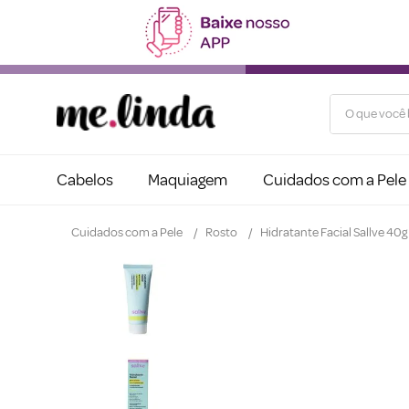
O que você b
Cabelos
Maquiagem
Cuidados com a Pele
Cuidados com a Pele
Rosto
Hidratante Facial Sallve 40g