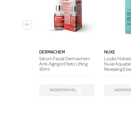
cativo Tracta
DERMACHEM
NUXE
Sérum Facial Dermachem
Loção Hidrata
Anti-Aging e Efeito Lifting
Nuxe Aquabel
30ml
Revealing Es
ONÍVEL
INDISPONÍVEL
INDISPO