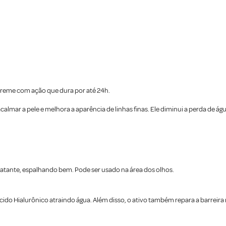
l-creme com ação que dura por até 24h.
calmar a pele e melhora a aparência de linhas finas. Ele diminui a perda de águ
ratante, espalhando bem. Pode ser usado na área dos olhos.
do Hialurônico atraindo água. Além disso, o ativo também repara a barreira na