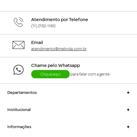
Atendimento por Telefone
(11) 2152-1160
Email
atendimento@melinda.com.br
Chame pelo Whatsapp
Clique aqui
para falar com a gente
+
Departamentos
+
Institucional
+
Informações