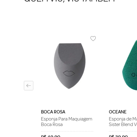
a Maquiagem
ft Blender
BOCA ROSA
OCEANE
Esponja Para Maquiagem
Esponja de 
Boca Rosa
Sister Blend 
R$
49
,
90
R$
39
,
90