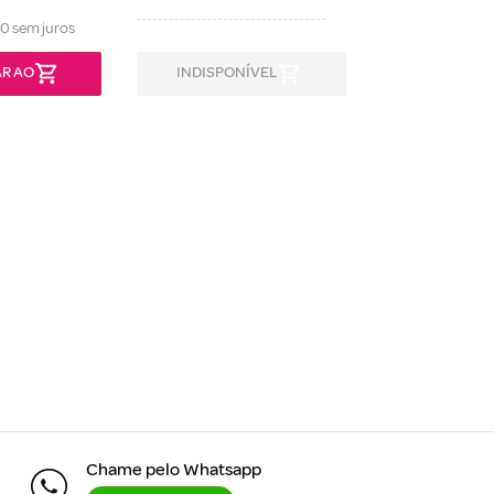
90
sem juros
R AO
INDISPONÍVEL
INDISPON
Chame pelo Whatsapp