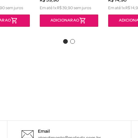
90
sem juros
Em até
1
x
R$
39
,
90
sem juros
Em até
1
x
R$
14
,
AR AO
ADICIONAR AO
ADICIONA
Email
atendimento@melinda.com.br