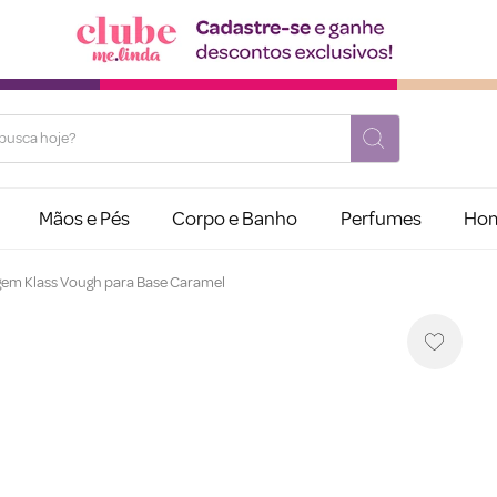
usca hoje?
Mãos e Pés
Corpo e Banho
Perfumes
Ho
em Klass Vough para Base Caramel