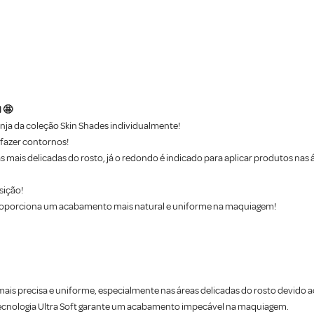
 🤩
onja da coleção Skin Shades individualmente!
fazer contornos!
s mais delicadas do rosto, já o redondo é indicado para aplicar produtos nas á
sição!
e proporciona um acabamento mais natural e uniforme na maquiagem!
 mais precisa e uniforme, especialmente nas áreas delicadas do rosto devid
tecnologia Ultra Soft garante um acabamento impecável na maquiagem.