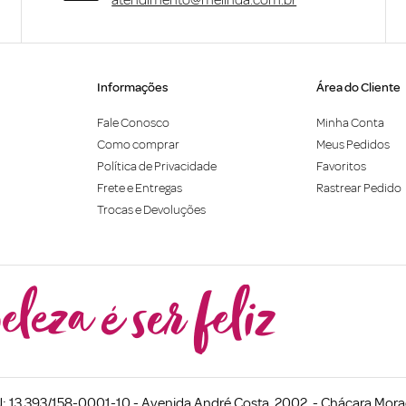
Informações
Área do Cliente
Fale Conosco
Minha Conta
Como comprar
Meus Pedidos
Política de Privacidade
Favoritos
Frete e Entregas
Rastrear Pedido
Trocas e Devoluções
 13.393/158-0001-10 - Avenida André Costa, 2002. - Chácara Morad