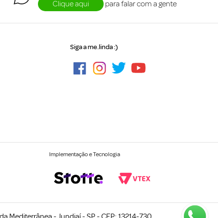
Clique aqui
para falar com a gente
Siga a me.linda :)
Implementação e Tecnologia
a Mediterrânea - Jundiaí - SP - CEP: 13214-730