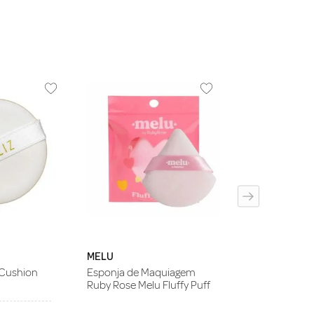
REAL TECHNIQ
Kit de Esponjas
Techniques 4 Mi
Complexion S
MELU
 Cushion
Esponja de Maquiagem
Ruby Rose Melu Fluffy Puff