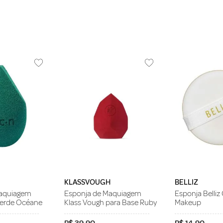
KLASSVOUGH
BELLIZ
Maquiagem
Esponja de Maquiagem
Esponja Belliz
Verde Océane
Klass Vough para Base Ruby
Makeup
R$
39
,
90
R$
14
,
90