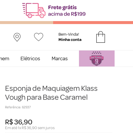
Bem-Vinda!
mem
Elétricos
Marcas
Esponja de Maquiagem Klass
Vough para Base Caramel
Referência
:
62937
R$
36
,
90
Em até
1
x
R$
36
,
90
sem juros