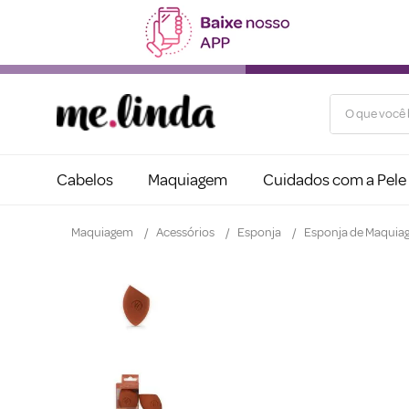
O que você b
Cabelos
Maquiagem
Cuidados com a Pele
Maquiagem
Acessórios
Esponja
Esponja de Maquiag