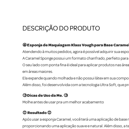
DESCRIÇÃO DO PRODUTO
🤩 Esponja de Maquiagem Klass Vough para Base Caramel
Atendendo à muitos pedidos, agora é possível adquirir sua esp
A Caramel Sponge possui um formato chanfrado, perfeito para 
O seu lado com ponta fina é ideal para aplicar produtos nas área
em áreas maiores.
Ela expande quando molhada e não possui látex em sua compo
Além disso, foi desenvolvida com a tecnologia Ultra Soft, qu
🧐 Dicas de Uso da Me. 🧐
Molhe antes de usar pra um melhor acabamento
😍 Resultado 😍
Após usar a esponja Caramel, você terá uma aplicação de base
proporcionando uma aplicação suave e natural. Além disso, a 