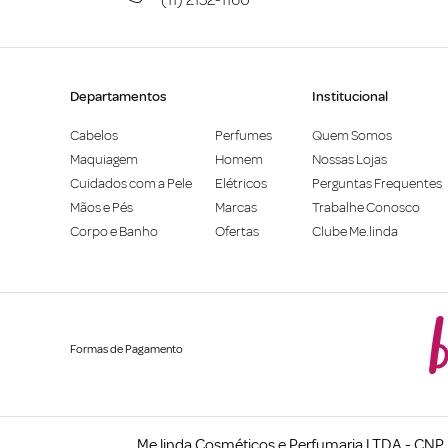
Departamentos
Institucional
Cabelos
Perfumes
Quem Somos
Maquiagem
Homem
Nossas Lojas
Cuidados com a Pele
Elétricos
Perguntas Frequentes
Mãos e Pés
Marcas
Trabalhe Conosco
Corpo e Banho
Ofertas
Clube Me.linda
Formas de Pagamento
Me.linda Cosméticos e Perfumaria LTDA - CNPJ: