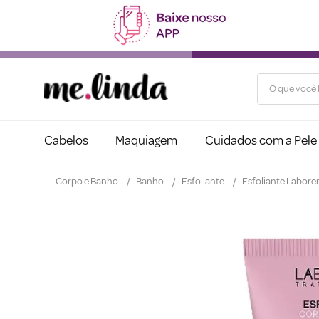
O que você b
Cabelos
Maquiagem
Cuidados com a Pele
Corpo e Banho
Banho
Esfoliante
Esfoliante Labor