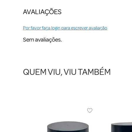
AVALIAÇÕES
Por favor faça login para escrever avaliação
Sem avaliações.
QUEM VIU, VIU TAMBÉM
URAL