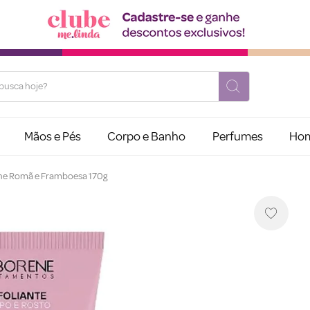
usca hoje?
Mãos e Pés
Corpo e Banho
Perfumes
Ho
ene Romã e Framboesa 170g