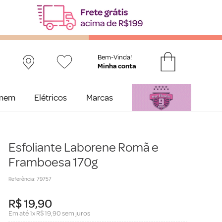
Bem-Vinda!
mem
Elétricos
Marcas
Esfoliante Laborene Romã e
Framboesa 170g
Referência
:
79757
R$
19
,
90
Em até
1
x
R$
19
,
90
sem juros