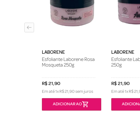
e Corporal
al Shower
uartzo e Argilas
LABORENE
LABORENE
Esfoliante Laborene Rosa
Esfoliante L
Mosqueta 250g
250g
R$
21
,
90
R$
21
,
90
Em até
1
x
R$
21
,
90
sem juros
Em até
1
x
R$
21
,
ONÍVEL
ADICIONAR AO
ADICION