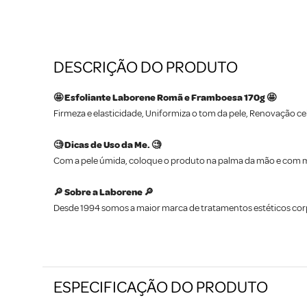
DESCRIÇÃO DO PRODUTO
🤩 Esfoliante Laborene Romã e Framboesa 170g 🤩
Firmeza e elasticidade, Uniformiza o tom da pele, Renovação celu
🧐 Dicas de Uso da Me. 🧐
Com a pele úmida, coloque o produto na palma da mão e com 
🔎 Sobre a Laborene 🔎
Desde 1994 somos a maior marca de tratamentos estéticos corpor
ESPECIFICAÇÃO DO PRODUTO