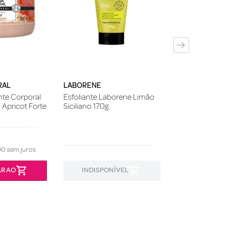
Esfoliante Corp
Raspadinha De
Made In! Melu 
RAL
LABORENE
nte Corporal
Esfoliante Laborene Limão
 Apricot Forte
Siciliano 170g
90
sem juros
R AO
INDISPONÍVEL
INDISPON