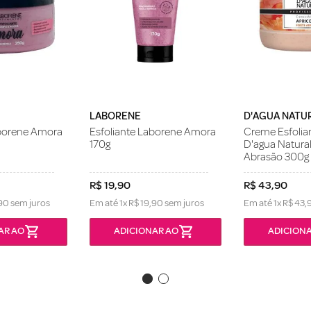
LABORENE
D'AGUA NATU
aborene Amora
Esfoliante Laborene Amora
Creme Esfolia
170g
D'agua Natural
Abrasão 300g
R$
19
,
90
R$
43
,
90
90
sem juros
Em até
1
x
R$
19
,
90
sem juros
Em até
1
x
R$
43
,
AR AO
ADICIONAR AO
ADICIONA