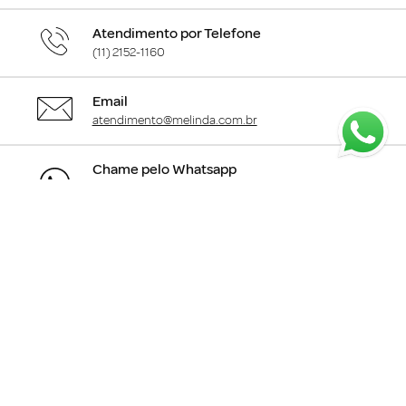
Atendimento por Telefone
(11) 2152-1160
Email
atendimento@melinda.com.br
Chame pelo Whatsapp
Clique aqui
para falar com a gente
+
Departamentos
+
Institucional
+
Informações
+
Área do Cliente