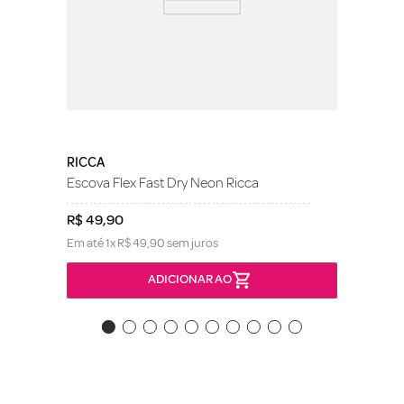
RICCA
Escova Flex Fast Dry Neon Ricca
R$
49
,
90
Em até
1
x
R$
49
,
90
sem juros
ADICIONAR AO