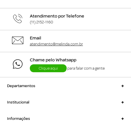
Atendimento por Telefone
(11) 2152-1160
Email
atendimento@melinda.com.br
Chame pelo Whatsapp
Clique aqui
para falar com a gente
+
Departamentos
+
Institucional
+
Informações