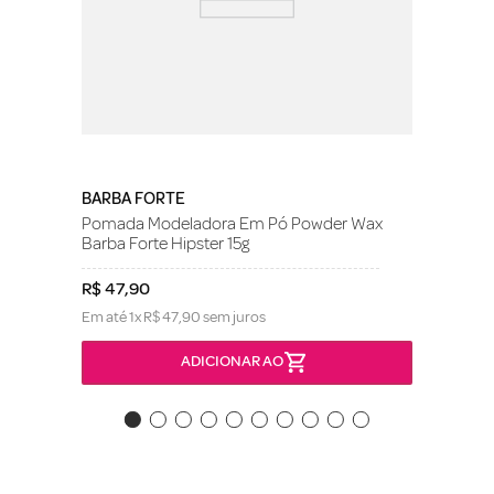
BARBA FORTE
Pomada Modeladora Em Pó Powder Wax
Barba Forte Hipster 15g
R$
47
,
90
Em até
1
x
R$
47
,
90
sem juros
ADICIONAR AO