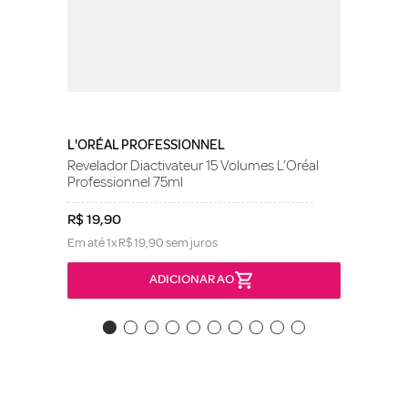
L'ORÉAL PROFESSIONNEL
Revelador Diactivateur 15 Volumes L’Oréal
Professionnel 75ml
R$
19
,
90
Em até
1
x
R$
19
,
90
sem juros
ADICIONAR AO