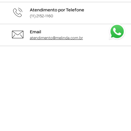
Atendimento por Telefone
(11) 2152-1160
Email
atendimento@melinda.com.br
Chame pelo Whatsapp
Clique aqui
para falar com a gente
+
Departamentos
+
Institucional
+
Informações
+
Área do Cliente