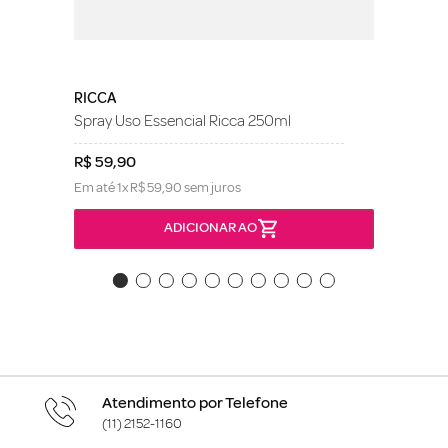
RICCA
Spray Uso Essencial Ricca 250ml
R$
59
,
90
Em até
1
x
R$
59
,
90
sem juros
ADICIONAR AO
Atendimento por Telefone
(11) 2152-1160