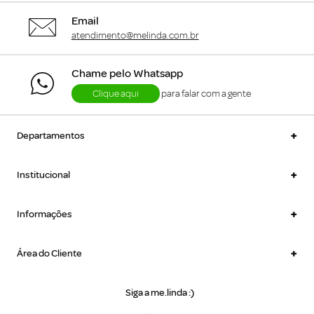
Email
atendimento@melinda.com.br
Chame pelo Whatsapp
Clique aqui
para falar com a gente
+
Departamentos
+
Institucional
+
Informações
+
Área do Cliente
Siga a me.linda :)