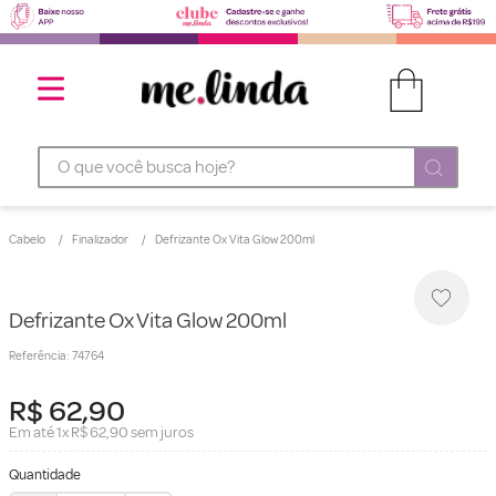
O que você busca hoje?
Cabelo
Finalizador
Defrizante Ox Vita Glow 200ml
Defrizante Ox Vita Glow 200ml
Referência
:
74764
R$
62
,
90
Em até
1
x
R$
62
,
90
sem juros
Quantidade