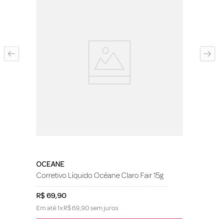
OCEANE
Corretivo Líquido Océane Claro Fair 15g
R$
69
,
90
Em até
1
x
R$
69
,
90
sem juros