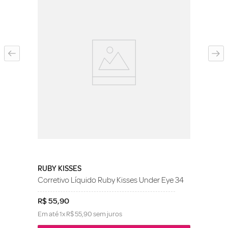
RUBY KISSES
Corretivo Líquido Ruby Kisses Under Eye 34
R$
55
,
90
Em até
1
x
R$
55
,
90
sem juros