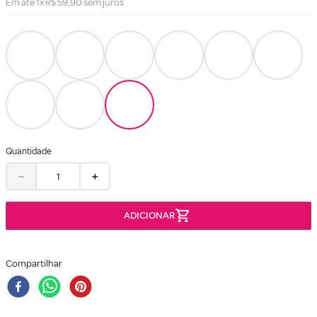
Em até
1
x
R$
59
,
90
sem juros
Quantidade
－
＋
Compartilhar