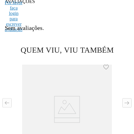
AVALIAÇÕES
Por favor
faça
login
para
escrever
Sem avaliações.
avaliação
QUEM VIU, VIU TAMBÉM