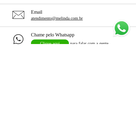
Email
atendimento@melinda.com.br
Chame pelo Whatsapp
Clique aqui
para falar com a gente
+
Departamentos
+
Institucional
+
Informações
+
Área do Cliente
Siga a me.linda :)