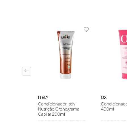
or C.Kamura
il 315ml
ITELY
OX
Condicionador Itely
Condicionado
Nutrição Cronograma
400ml
Capilar 200ml