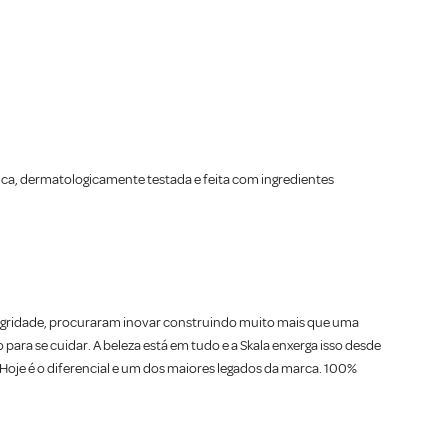
ca, dermatologicamente testada e feita com ingredientes
tegridade, procuraram inovar construindo muito mais que uma
ara se cuidar. A beleza está em tudo e a Skala enxerga isso desde
. Hoje é o diferencial e um dos maiores legados da marca. 100%