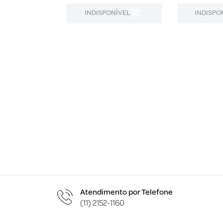
ONÍVEL
INDISPONÍVEL
INDISPO
Atendimento por Telefone
(11) 2152-1160