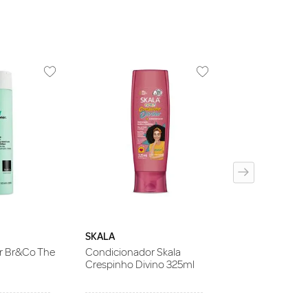
SEDA
Condicionador
Bomba Argan 
SKALA
r Br&Co The
Condicionador Skala
Crespinho Divino 325ml