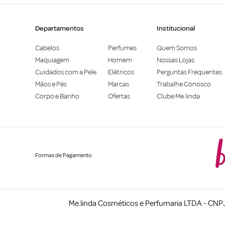
Departamentos
Institucional
Cabelos
Perfumes
Quem Somos
Maquiagem
Homem
Nossas Lojas
Cuidados com a Pele
Elétricos
Perguntas Frequentes
Mãos e Pés
Marcas
Trabalhe Conosco
Corpo e Banho
Ofertas
Clube Me.linda
Formas de Pagamento
Me.linda Cosméticos e Perfumaria LTDA - CNPJ: