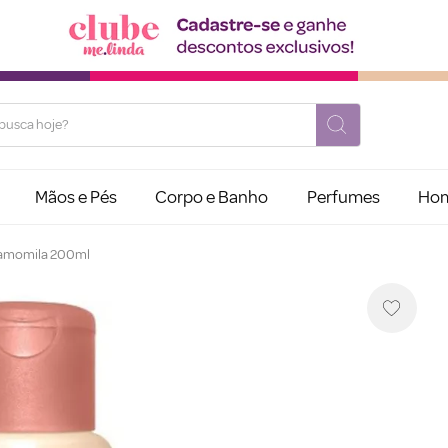
usca hoje?
Mãos e Pés
Corpo e Banho
Perfumes
Ho
Camomila 200ml