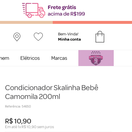
Bem-Vinda!
mem
Elétricos
Marcas
Condicionador Skalinha Bebê
Camomila 200ml
Referência
:
54650
R$
10
,
90
Em até
1
x
R$
10
,
90
sem juros