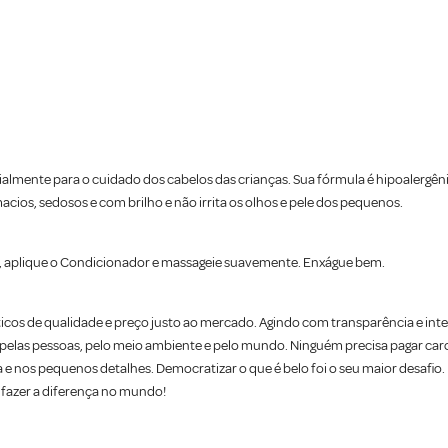
lmente para o cuidado dos cabelos das crianças. Sua fórmula é hipoalergêni
cios, sedosos e com brilho e não irrita os olhos e pele dos pequenos.
, aplique o Condicionador e massageie suavemente. Enxágue bem.
icos de qualidade e preço justo ao mercado. Agindo com transparência e in
 pelas pessoas, pelo meio ambiente e pelo mundo. Ninguém precisa pagar caro p
a e nos pequenos detalhes. Democratizar o que é belo foi o seu maior desafio
fazer a diferença no mundo!