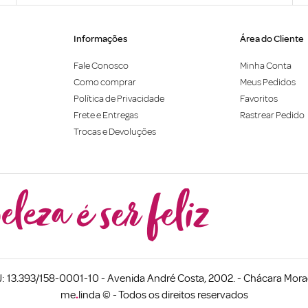
Informações
Área do Cliente
Fale Conosco
Minha Conta
Como comprar
Meus Pedidos
Política de Privacidade
Favoritos
Frete e Entregas
Rastrear Pedido
Trocas e Devoluções
 13.393/158-0001-10 - Avenida André Costa, 2002. - Chácara Morad
me
.
linda © - Todos os direitos reservados