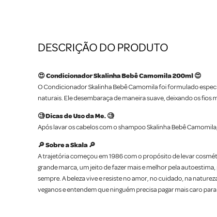
DESCRIÇÃO DO PRODUTO
😍 Condicionador Skalinha Bebê Camomila 200ml 😍
O Condicionador Skalinha Bebê Camomila foi formulado especia
naturais. Ele desembaraça de maneira suave, deixando os fios ma
🧐 Dicas de Uso da Me. 🧐
Após lavar os cabelos com o shampoo Skalinha Bebê Camomila
🔎 Sobre a Skala 🔎
A trajetória começou em 1986 com o propósito de levar cosmét
grande marca, um jeito de fazer mais e melhor pela autoestima,
sempre. A beleza vive e resiste no amor, no cuidado, na naturez
veganos e entendem que ninguém precisa pagar mais caro para 