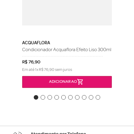
ACQUAFLORA
Condicionador Acquaflora Efeito Liso 300ml
R$
76
,
90
Em até
1
x
R$
76
,
90
sem juros
ADICIONAR AO