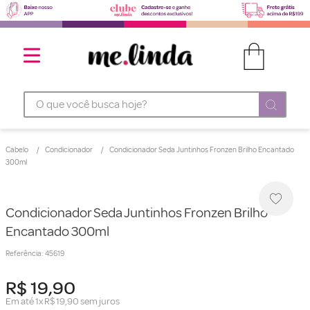
O que você busca hoje?
Cabelo
Condicionador
Condicionador Seda Juntinhos Fronzen Brilho Encantado
300ml
Condicionador Seda Juntinhos Fronzen Brilho
Encantado 300ml
Referência
:
45619
R$
19
,
90
Em até
1
x
R$
19
,
90
sem juros