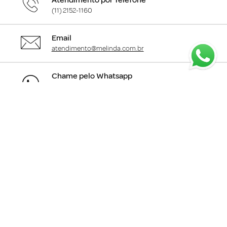
Atendimento por Telefone
(11) 2152-1160
Email
atendimento@melinda.com.br
Chame pelo Whatsapp
Clique aqui
para falar com a gente
+
Departamentos
+
Institucional
+
Informações
+
Área do Cliente