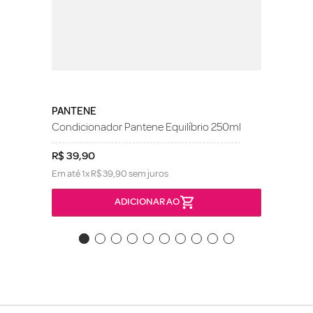
PANTENE
Condicionador Pantene Equilíbrio 250ml
R$
39
,
90
Em até
1
x
R$
39
,
90
sem juros
ADICIONAR AO