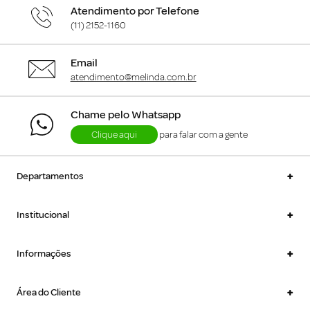
Atendimento por Telefone
(11) 2152-1160
Email
atendimento@melinda.com.br
Chame pelo Whatsapp
Clique aqui
para falar com a gente
+
Departamentos
+
Institucional
+
Informações
+
Área do Cliente