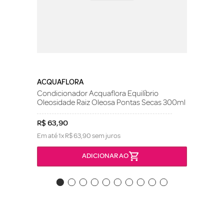
ACQUAFLORA
Condicionador Acquaflora Equilíbrio
Oleosidade Raiz Oleosa Pontas Secas 300ml
R$
63
,
90
Em até
1
x
R$
63
,
90
sem juros
ADICIONAR AO