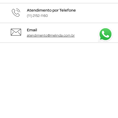
Atendimento por Telefone
(11) 2152-1160
Email
atendimento@melinda.com.br
Chame pelo Whatsapp
Clique aqui
para falar com a gente
+
Departamentos
+
Institucional
+
Informações
+
Área do Cliente