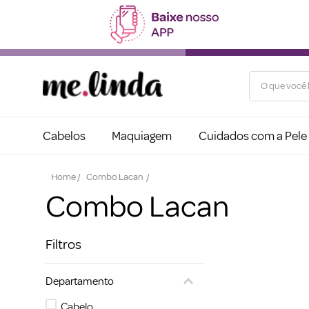
O que você b
Cabelos
Maquiagem
Cuidados com a Pele
Combo Lacan
Combo Lacan
Filtros
Departamento
Cabelo