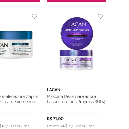
LACAN
ortalecedora Capilar
Máscara Desamareladora
 Cream Excellence
Lacan Luminus Progress 300g
R$
71
,
90
$
63
,
90
sem juros
Em até
1
x
R$
71
,
90
sem juros