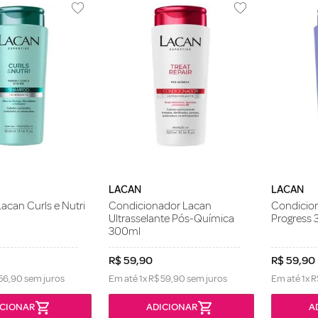
LACAN
LACAN
can Curls e Nutri
Condicionador Lacan
Condicion
Ultrasselante Pós-Química
Progress
300ml
R$
59
,
90
R$
59
,
90
56
,
90
sem juros
Em até
1
x
R$
59
,
90
sem juros
Em até
1
x
R