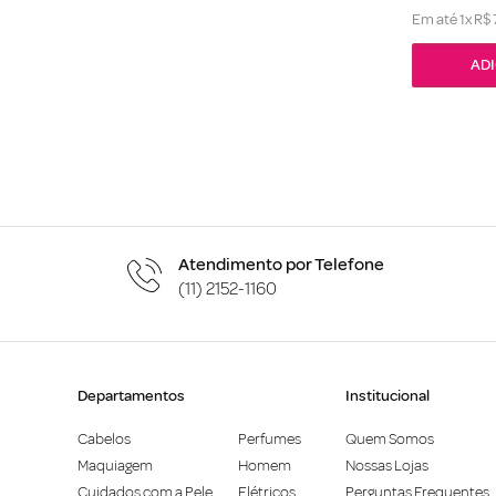
Em até
1
x
R$
Atendimento por Telefone
(11) 2152-1160
Departamentos
Institucional
Cabelos
Perfumes
Quem Somos
Maquiagem
Homem
Nossas Lojas
Cuidados com a Pele
Elétricos
Perguntas Frequentes