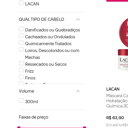
LACAN
QUAL TIPO DE CABELO
Danificados ou Quebradiços
Cacheados ou Ondulados
Quimicamente Tratados
Loiros, Descoloridos ou com
Mechas
Ressecados ou Secos
Frizz
Finos
Todos os Tipos
LACAN
Volume
Lisos
Máscara Ca
Hidratação 
300ml
Química 3
Faixas de preço
R$
63
,
90
Em até
1
x
R$