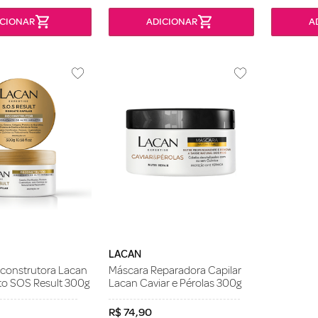
LACAN
construtora Lacan
Máscara Reparadora Capilar
to SOS Result 300g
Lacan Caviar e Pérolas 300g
R$
74
,
90