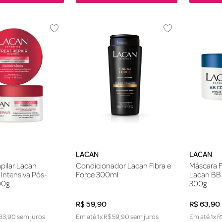
LACAN
LACAN
pilar Lacan
Condicionador Lacan Fibra e
Máscara F
Intensiva Pós-
Force 300ml
Lacan BB
00g
300g
R$
59
,
90
R$
63
,
90
63
,
90
sem juros
Em até
1
x
R$
59
,
90
sem juros
Em até
1
x
R