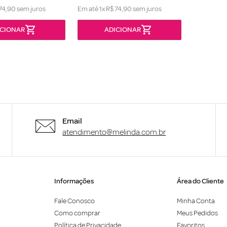
74
,
90
sem juros
Em até
1
x
R$
74
,
90
sem juros
Email
atendimento@melinda.com.br
Informações
Área do Cliente
Fale Conosco
Minha Conta
Como comprar
Meus Pedidos
Política de Privacidade
Favoritos