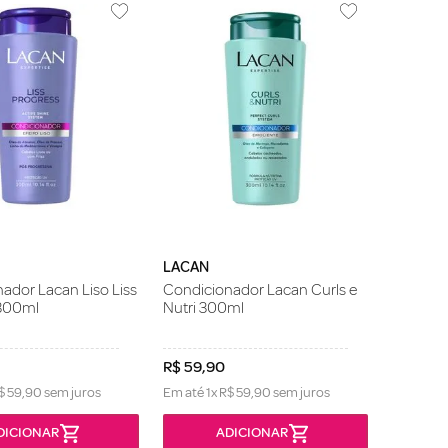
LACAN
ador Lacan Liso Liss
Condicionador Lacan Curls e
 300ml
Nutri 300ml
R$
59
,
90
$
59
,
90
sem juros
Em até
1
x
R$
59
,
90
sem juros