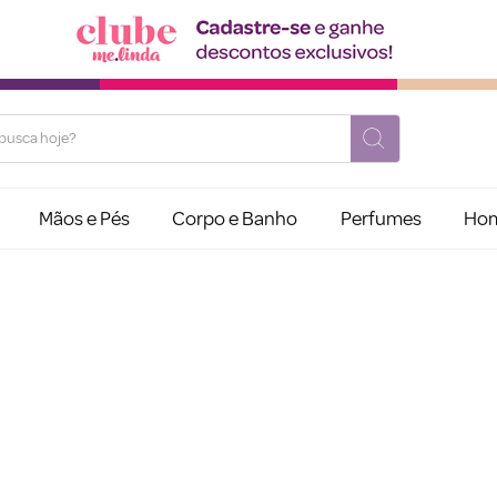
usca hoje?
Mãos e Pés
Corpo e Banho
Perfumes
Ho