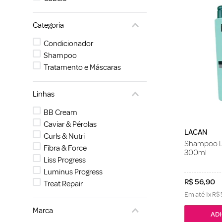
Categoria
Condicionador
Shampoo
Tratamento e Máscaras
Linhas
BB Cream
Caviar & Pérolas
LACAN
Curls & Nutri
Shampoo La
Fibra & Force
300ml
Liss Progress
Luminus Progress
R$
56
,
90
Treat Repair
Em até
1
x
R$
Marca