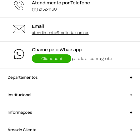
Atendimento por Telefone
(11) 2152-1160
Email
atendimento@melinda.com.br
Chame pelo Whatsapp
Clique aqui
para falar com a gente
+
Departamentos
+
Institucional
+
Informações
+
Área do Cliente