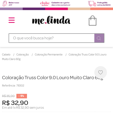
O que você busca hoje?
Cabelo
Coloração
Coloração Permanente
Coloração Truss Color 9.0 Louro
Muito Claro 60g
Coloração Truss Color 9.0 Louro Muito Claro 60g
Referência
:
78302
R$
35
,
99
-
9%
R$
32
,
90
Em até
1
x
R$
32
,
90
sem juros