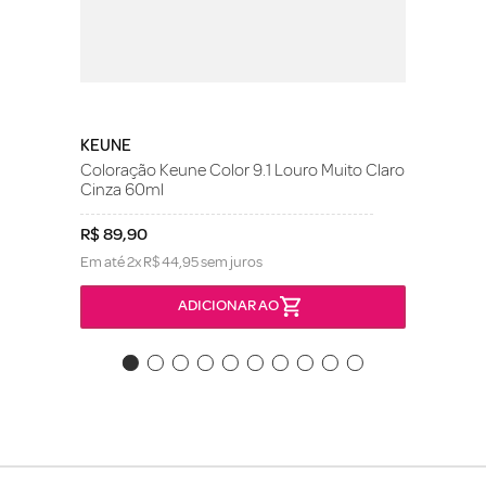
KEUNE
Coloração Keune Color 9.1 Louro Muito Claro
Cinza 60ml
R$
89
,
90
Em até
2
x
R$
44
,
95
sem juros
ADICIONAR AO