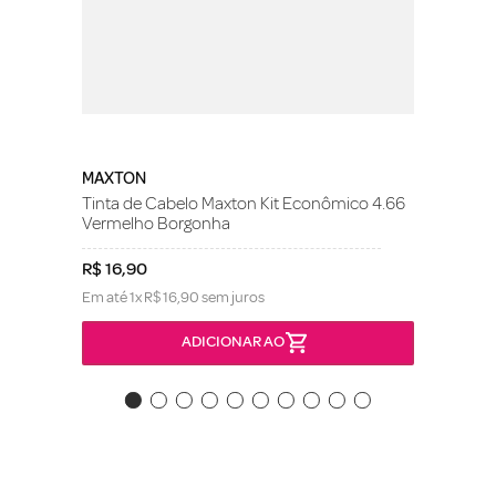
MAXTON
Tinta de Cabelo Maxton Kit Econômico 4.66
Vermelho Borgonha
R$
16
,
90
Em até
1
x
R$
16
,
90
sem juros
ADICIONAR AO