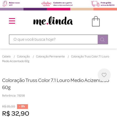
O que você busca hoje?
Cabelo
Coloração
Coloração Permanente
Coloração Truss Color 7.1 Louro
Medio Acizentado 60g
Coloração Truss Color 7.1 Louro Medio Acizentado
60g
Referência
:
78298
R$
35
,
99
-
9%
R$
32
,
90