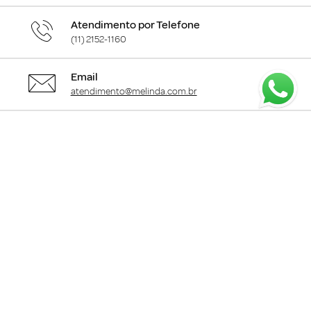
Atendimento por Telefone
(11) 2152-1160
Email
atendimento@melinda.com.br
Chame pelo Whatsapp
Clique aqui
para falar com a gente
+
Departamentos
+
Institucional
+
Informações
+
Área do Cliente