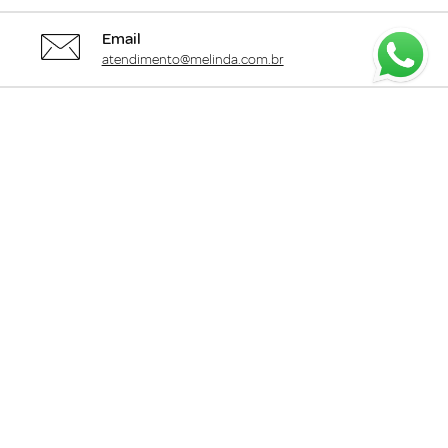
Email
atendimento@melinda.com.br
Chame pelo Whatsapp
Clique aqui
para falar com a gente
+
Departamentos
+
Institucional
+
Informações
+
Área do Cliente
Siga a me.linda :)