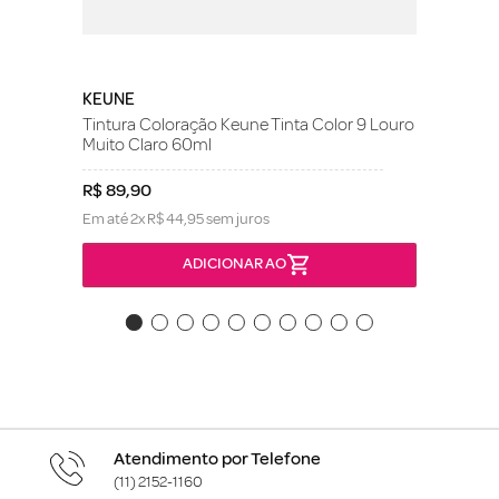
KEUNE
Tintura Coloração Keune Tinta Color 9 Louro
Muito Claro 60ml
R$
89
,
90
Em até
2
x
R$
44
,
95
sem juros
ADICIONAR AO
Atendimento por Telefone
(11) 2152-1160