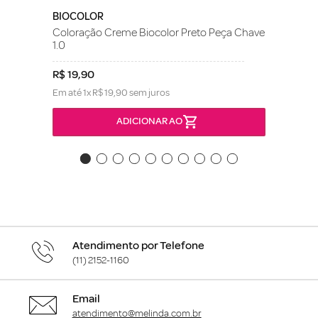
BIOCOLOR
Coloração Creme Biocolor Preto Peça Chave
1.0
R$
19
,
90
Em até
1
x
R$
19
,
90
sem juros
ADICIONAR AO
Atendimento por Telefone
(11) 2152-1160
Email
atendimento@melinda.com.br