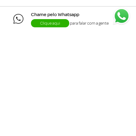
Chame pelo Whatsapp
Clique aqui
para falar com a gente
+
Departamentos
+
Institucional
+
Informações
+
Área do Cliente
Siga a me.linda :)
Formas de Pagamento