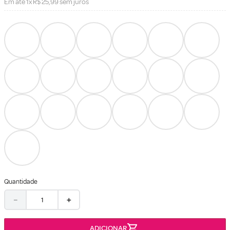
Em até
1
x
R$
25
,
99
sem juros
Quantidade
－
＋