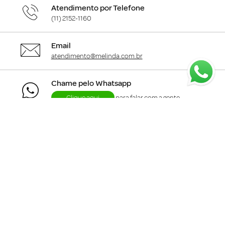
Atendimento por Telefone
(11) 2152-1160
Email
atendimento@melinda.com.br
Chame pelo Whatsapp
Clique aqui
para falar com a gente
+
Departamentos
+
Institucional
+
Informações
+
Área do Cliente