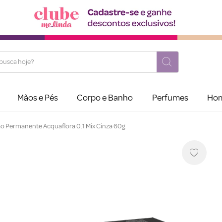
usca hoje?
Mãos e Pés
Corpo e Banho
Perfumes
Ho
o Permanente Acquaflora 0.1 Mix Cinza 60g