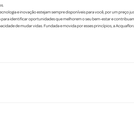
os.
cnologia e inovação estejam sempre disponíveis para você, por um preço jus
 para identificar oportunidades que melhorem o seu bem-estar e contribuam 
apacidade de mudar vidas. Fundada e movida por esses princípios, a Acquaflo