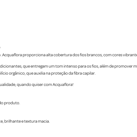
Acquaflora proporciona alta cobertura dos fios brancos, com cores vibrantes
dicionantes, que entregam um tom intenso para os fios, além de promover 
cio orgânico, que auxilia na proteção da fibra capilar.
qualidade, quando quiser com Acquaflora!
 do produto.
e, brilhante e textura macia.