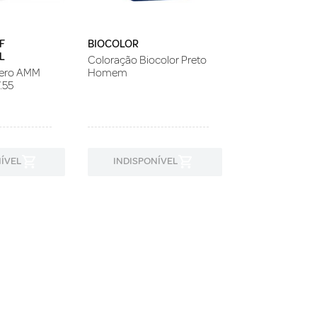
F
BIOCOLOR
L
Coloração Biocolor Preto
Zero AMM
Homem
.55
ÍVEL
INDISPONÍVEL
INDISPON