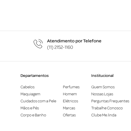
Atendimento por Telefone
(11) 2152-1160
Departamentos
Institucional
Cabelos
Perfumes
Quem Somos
Maquiagem
Homem
Nossas Lojas
Cuidados com a Pele
Elétricos
Perguntas Frequentes
Mãos e Pés
Marcas
Trabalhe Conosco
Corpo e Banho
Ofertas
Clube Me.linda