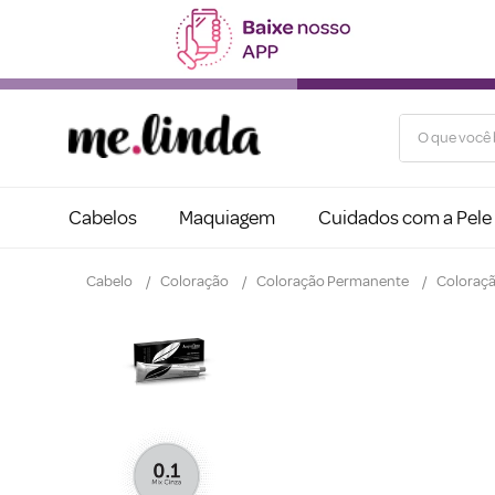
O que você b
Cabelos
Maquiagem
Cuidados com a Pele
Cabelo
Coloração
Coloração Permanente
Coloraçã