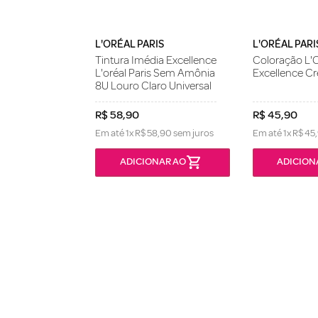
L'ORÉAL PARIS
L'ORÉAL PARI
Tintura Imédia Excellence
Coloração L'O
L'oréal Paris Sem Amônia
Excellence Cr
8U Louro Claro Universal
R$
58
,
90
R$
45
,
90
Em até
1
x
R$
58
,
90
sem juros
Em até
1
x
R$
45
,
ONÍVEL
ADICIONAR AO
ADICION