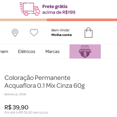
Bem-Vinda!
mem
Elétricos
Marcas
Coloração Permanente
Acquaflora 0.1 Mix Cinza 60g
Referência
:
2508
R$
39
,
90
Em até
1
x
R$
39
,
90
sem juros