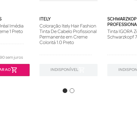
S
ITELY
SCHWARZKOP
PROFESSIONA
réal Imédia
Coloração Itely Hair Fashion
eme 1 Preto
Tinta De Cabelo Profissional
Tinta IGORA 
Permanente em Creme
Schwarzkopf 7
Coloritá 1.0 Preto
90
sem juros
AR AO
INDISPONÍVEL
INDISPON