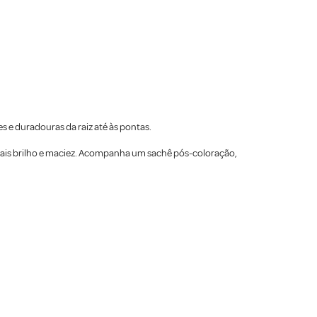
 e duradouras da raiz até às pontas.
mais brilho e maciez. Acompanha um sachê pós-coloração,