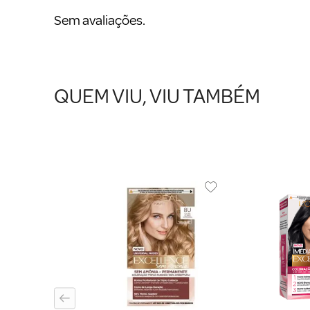
Sem avaliações.
QUEM VIU, VIU TAMBÉM
Creme Amend
or 7.7 Chocolate
0g