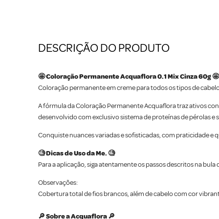
DESCRIÇÃO DO PRODUTO
🤩 Coloração Permanente Acquaflora 0.1 Mix Cinza 60g 🤩
Coloração permanente em creme para todos os tipos de cabelo. 
A fórmula da Coloração Permanente Acquaflora traz ativos con
desenvolvido com exclusivo sistema de proteínas de pérolas e silí
Conquiste nuances variadas e sofisticadas, com praticidade e 
🧐 Dicas de Uso da Me. 🧐
Para a aplicação, siga atentamente os passos descritos na bula
Observações:
Cobertura total de fios brancos, além de cabelo com cor vibrant
🔎 Sobre a Acquaflora 🔎