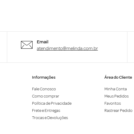
Email
atendimento@melinda.com.br
Informações
Área do Cliente
Fale Conosco
Minha Conta
Como comprar
Meus Pedidos
Política de Privacidade
Favoritos
Frete e Entregas
Rastrear Pedido
Trocas e Devoluções