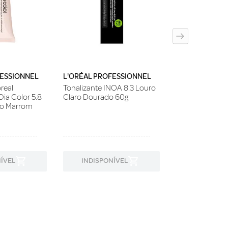
Professionals 
6/71 Louro Es
Acinzentado 6
FESSIONNEL
L'ORÉAL PROFESSIONNEL
real
Tonalizante INOA 8.3 Louro
Dia Color 5.8
Claro Dourado 60g
ro Marrom
ÍVEL
INDISPONÍVEL
INDISPON