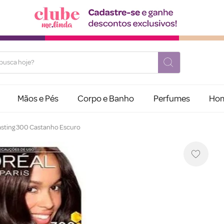
usca hoje?
Mãos e Pés
Corpo e Banho
Perfumes
Ho
asting 300 Castanho Escuro