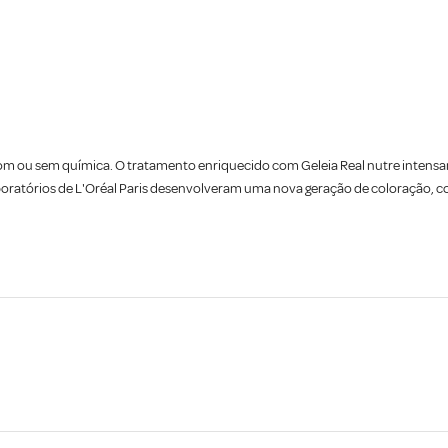
om ou sem química. O tratamento enriquecido com Geleia Real nutre intensam
aboratórios de L'Oréal Paris desenvolveram uma nova geração de coloração, co