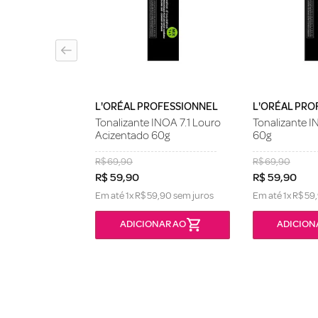
xpress Fun Pink
L'ORÉAL PROFESSIONNEL
L'ORÉAL PRO
Tonalizante INOA 7.1 Louro
Tonalizante I
Acizentado 60g
60g
R$
69
,
90
R$
69
,
90
R$
59
,
90
R$
59
,
90
Em até
1
x
R$
59
,
90
sem juros
Em até
1
x
R$
59
,
ONÍVEL
ADICIONAR AO
ADICION