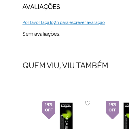
AVALIAÇÕES
Por favor faça login para escrever avaliação
Sem avaliações.
QUEM VIU, VIU TAMBÉM
14%
14%
apilar Salon