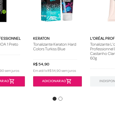
FESSIONNEL
KERATON
L'ORÉAL PRO
NOA 1 Preto
Tonalizante Keraton Hard
Tonalizante L'o
Colors Turkiss Blue
Professionnel 
Castanho Cla
60g
R$
54
,
90
90
sem juros
Em até
1
x
R$
54
,
90
sem juros
AR AO
ADICIONAR AO
INDISPON