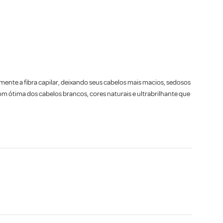
ente a fibra capilar, deixando seus cabelos mais macios, sedosos
m ótima dos cabelos brancos, cores naturais e ultrabrilhante que