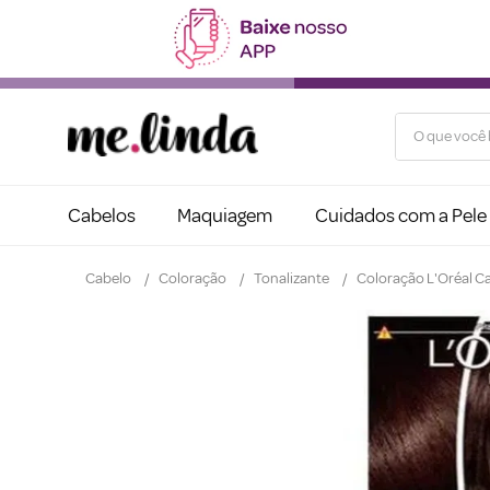
O que você b
Cabelos
Maquiagem
Cuidados com a Pele
Cabelo
Coloração
Tonalizante
Coloração L'Oréal C