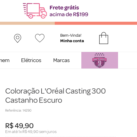
Bem-Vinda!
mem
Elétricos
Marcas
Coloração L'Oréal Casting 300
Castanho Escuro
Referência
:
14290
R$
49
,
90
Em até
1
x
R$
49
,
90
sem juros