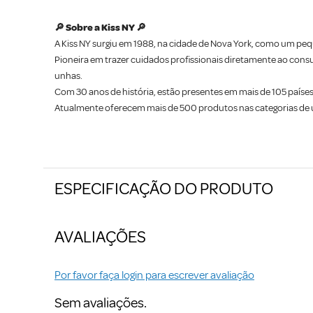
🔎 Sobre a Kiss NY 🔎
A Kiss NY surgiu em 1988, na cidade de Nova York, como um pe
Pioneira em trazer cuidados profissionais diretamente ao consu
unhas.
Com 30 anos de história, estão presentes em mais de 105 paíse
Atualmente oferecem mais de 500 produtos nas categorias de unh
ESPECIFICAÇÃO DO PRODUTO
AVALIAÇÕES
Por favor faça login para escrever avaliação
Sem avaliações.