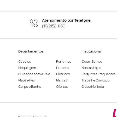
Atendimento por Telefone
(11) 2152-1160
Departamentos
Institucional
Cabelos
Perfumes
Quem Somos
Maquiagem
Homem
Nossas Lojas
Cuidados com a Pele
Elétricos
Perguntas Frequentes
Mãos e Pés
Marcas
Trabalhe Conosco
Corpo e Banho
Ofertas
Clube Me.linda