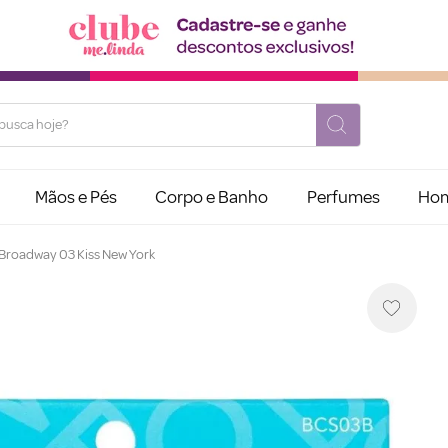
usca hoje?
Mãos e Pés
Corpo e Banho
Perfumes
Ho
D Broadway 03 Kiss New York