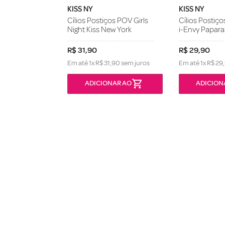
KISS NY
KISS NY
Cílios Postiços POV Girls
Cílios Postiço
Night Kiss New York
i-Envy Papara
R$
31
,
90
R$
29
,
90
Em até
1
x
R$
31
,
90
sem juros
Em até
1
x
R$
29
,
ONÍVEL
ADICIONAR AO
ADICION