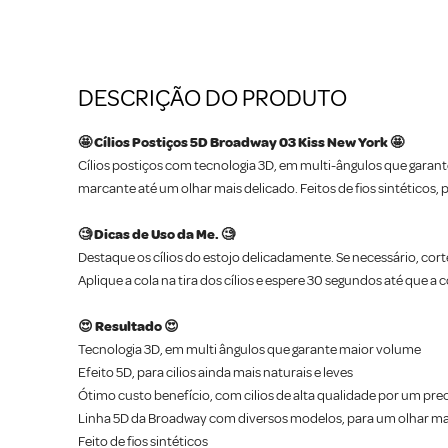
DESCRIÇÃO DO PRODUTO
🤩 Cílios Postiços 5D Broadway 03 Kiss New York 🤩
Cílios postiços com tecnologia 3D, em multi-ângulos que garant
marcante até um olhar mais delicado. Feitos de fios sintéticos,
🧐 Dicas de Uso da Me. 🧐
Destaque os cílios do estojo delicadamente. Se necessário, corte
Aplique a cola na tira dos cílios e espere 30 segundos até que a 
😍 Resultado 😍
Tecnologia 3D, em multi ângulos que garante maior volume
Efeito 5D, para cilios ainda mais naturais e leves
Ótimo custo benefício, com cilios de alta qualidade por um pr
Linha 5D da Broadway com diversos modelos, para um olhar ma
Feito de fios sintéticos