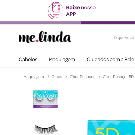
O que você b
Cabelos
Maquiagem
Cuidados com a Pele
Maquiagem
Olhos
Cílios Postiços
Cílios Postiços 5