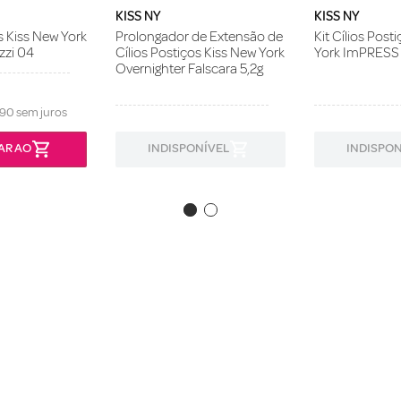
KISS NY
KISS NY
s Kiss New York
Prolongador de Extensão de
Kit Cílios Post
zzi 04
Cílios Postiços Kiss New York
York ImPRESS
Overnighter Falscara 5,2g
90
sem juros
AR AO
INDISPONÍVEL
INDISPON