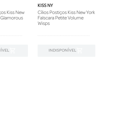
KISS NY
iços Kiss New
Cílios Postiços Kiss New York
 Glamorous
Falscara Petite Volume
Wisps
ÍVEL
INDISPONÍVEL
INDISPON