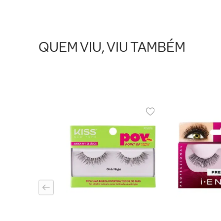
QUEM VIU, VIU TAMBÉM
os Kiss New York
turale 02