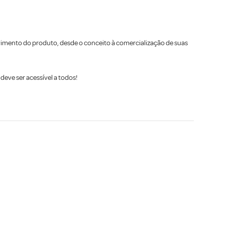
lvimento do produto, desde o conceito à comercialização de suas
eve ser acessível a todos!