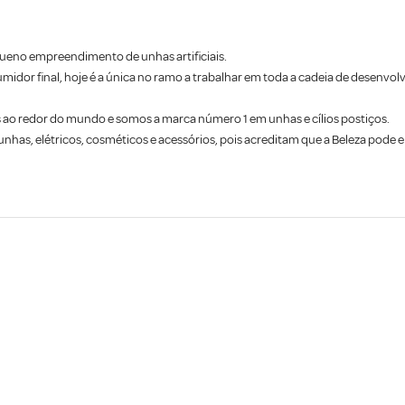
queno empreendimento de unhas artificiais.
midor final, hoje é a única no ramo a trabalhar em toda a cadeia de desenvo
s ao redor do mundo e somos a marca número 1 em unhas e cílios postiços.
as, elétricos, cosméticos e acessórios, pois acreditam que a Beleza pode e d