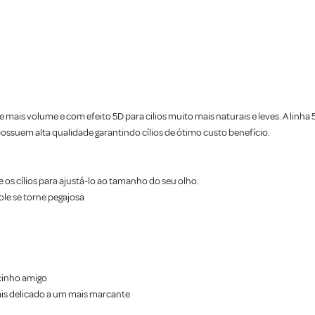
e mais volume e com efeito 5D para cilios muito mais naturais e leves. A linh
 possuem alta qualidade garantindo cílios de ótimo custo benefício.
 os cílios para ajustá-lo ao tamanho do seu olho.
cole se torne pegajosa
ecinho amigo
is delicado a um mais marcante