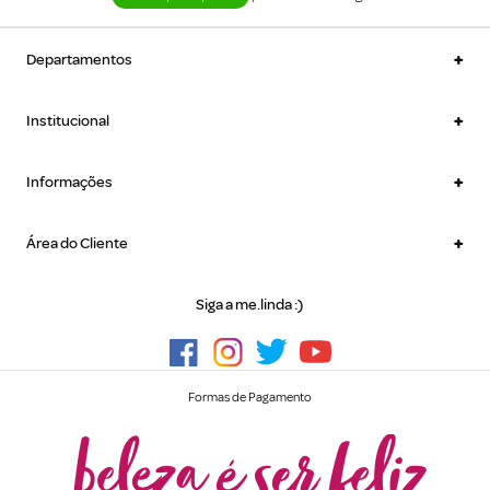
+
Departamentos
+
Institucional
+
Informações
+
Área do Cliente
Siga a me.linda :)
Formas de Pagamento