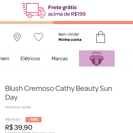
Bem-Vinda!
mem
Elétricos
Marcas
Blush Cremoso Cathy Beauty Sun
Day
Referência
:
80382
R$
93
,
90
-
58%
R$
39
,
90