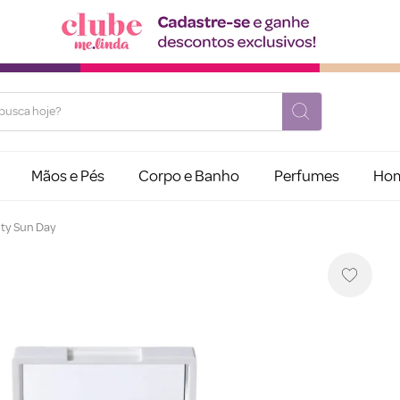
usca hoje?
Mãos e Pés
Corpo e Banho
Perfumes
Ho
ty Sun Day