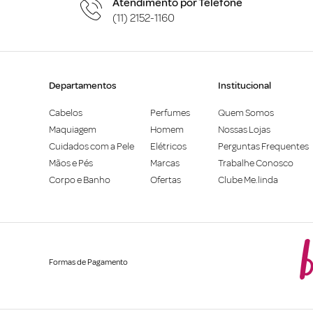
Atendimento por Telefone
(11) 2152-1160
Departamentos
Institucional
Cabelos
Perfumes
Quem Somos
Maquiagem
Homem
Nossas Lojas
Cuidados com a Pele
Elétricos
Perguntas Frequentes
Mãos e Pés
Marcas
Trabalhe Conosco
Corpo e Banho
Ofertas
Clube Me.linda
Formas de Pagamento