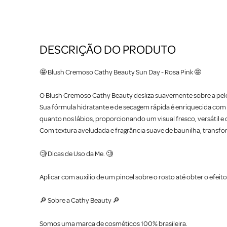
DESCRIÇÃO DO PRODUTO
🤩 Blush Cremoso Cathy Beauty Sun Day - Rosa Pink 🤩
O Blush Cremoso Cathy Beauty desliza suavemente sobre a pele
Sua fórmula hidratante e de secagem rápida é enriquecida com v
quanto nos lábios, proporcionando um visual fresco, versátil e
Com textura aveludada e fragrância suave de baunilha, trans
🧐 Dicas de Uso da Me. 🧐
Aplicar com auxílio de um pincel sobre o rosto até obter o efeit
🔎 Sobre a Cathy Beauty 🔎
Somos uma marca de cosméticos 100% brasileira.