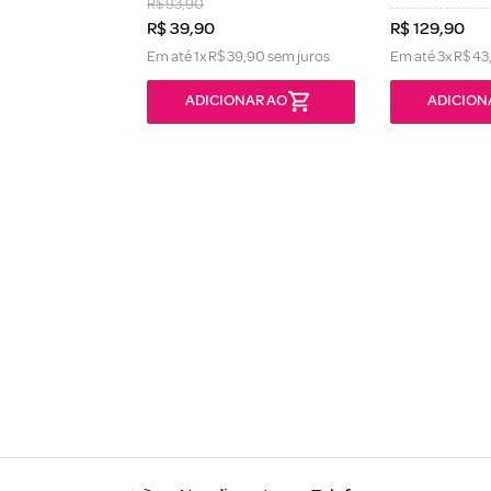
R$
93
,
90
R$
39
,
90
R$
129
,
90
Em até
1
x
R$
39
,
90
sem juros
Em até
3
x
R$
43
ONÍVEL
ADICIONAR AO
ADICION