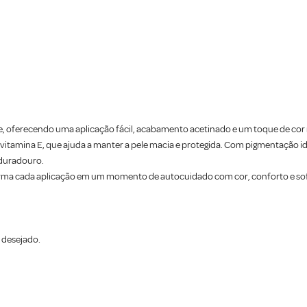
, oferecendo uma aplicação fácil, acabamento acetinado e um toque de cor n
itamina E, que ajuda a manter a pele macia e protegida. Com pigmentação ide
 duradouro.
forma cada aplicação em um momento de autocuidado com cor, conforto e sof
o desejado.