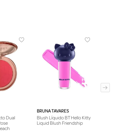
FAST GLAM
Faz-Tudo Multi
em 1 Fast Glam 
BRUNA TAVARES
to Dual
Blush Líquido BT Hello Kitty
Rose
Liquid Blush Friendship
each