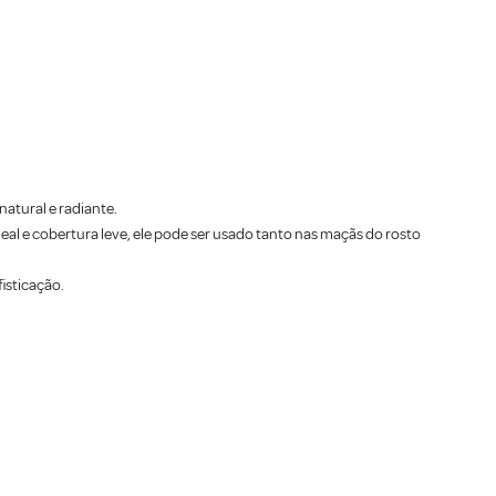
atural e radiante.
al e cobertura leve, ele pode ser usado tanto nas maçãs do rosto
isticação.