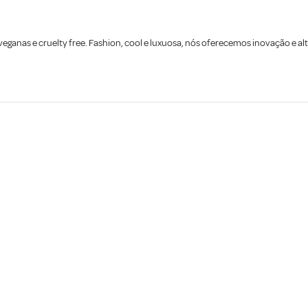
anas e cruelty free. Fashion, cool e luxuosa, nós oferecemos inovação e alt