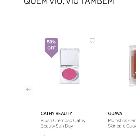
QUEM VIU, VIU TAMBÉM
58%
isses Melon
r Pop
CATHY BEAUTY
GUAVA
Blush Cremoso Cathy
Multistick 4 
Beauty Sun Day
Skincare Guav