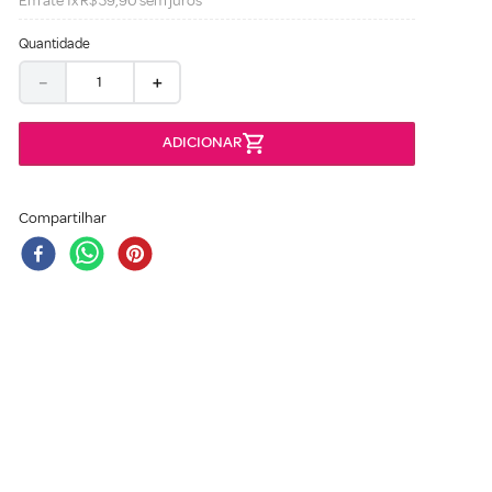
Em até
1
x
R$
39
,
90
sem juros
Quantidade
－
＋
Compartilhar