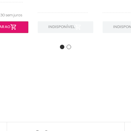
,
30
sem juros
AR AO
INDISPONÍVEL
INDISPON