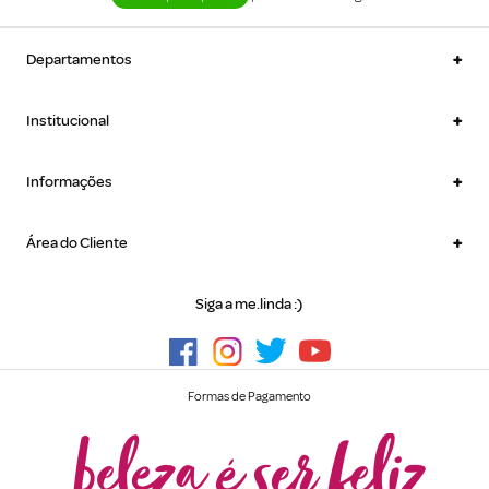
+
Departamentos
+
Institucional
+
Informações
+
Área do Cliente
Siga a me.linda :)
Formas de Pagamento