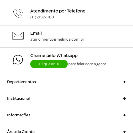
Atendimento por Telefone
(11) 2152-1160
Email
atendimento@melinda.com.br
Chame pelo Whatsapp
Clique aqui
para falar com a gente
+
Departamentos
+
Institucional
+
Informações
+
Área do Cliente