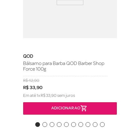
QOD
Bálsamo para Barba QOD Barber Shop
Force 100g
R$
42
,
90
R$
33
,
90
Em até
1
x
R$
33
,
90
sem juros
ADICIONAR AO