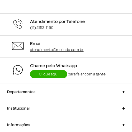
Atendimento por Telefone
(11) 2152-1160
Email
atendimento@melinda.com.br
Chame pelo Whatsapp
Clique aqui
para falar com a gente
+
Departamentos
+
Institucional
+
Informações