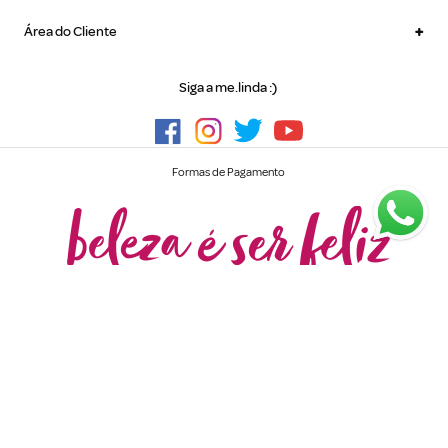
+
Área do Cliente
Siga a me.linda :)
Formas de Pagamento
Implementação e Tecnologia
me
.
linda © - Todos os direitos reservados