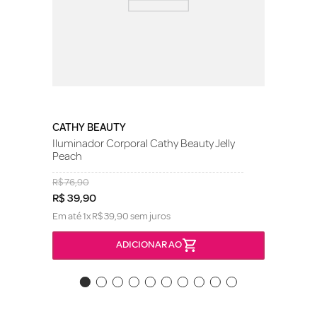
CATHY BEAUTY
Iluminador Corporal Cathy Beauty Jelly
Peach
R$
76
,
90
R$
39
,
90
Em até
1
x
R$
39
,
90
sem juros
ADICIONAR AO