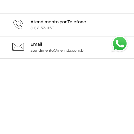
Atendimento por Telefone
(11) 2152-1160
Email
atendimento@melinda.com.br
Chame pelo Whatsapp
Clique aqui
para falar com a gente
+
Departamentos
+
Institucional
+
Informações