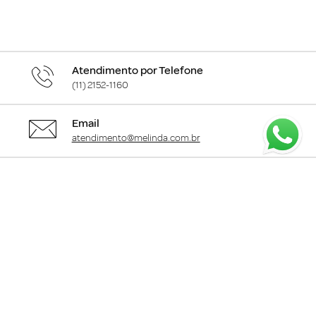
Atendimento por Telefone
(11) 2152-1160
Email
atendimento@melinda.com.br
Chame pelo Whatsapp
Clique aqui
para falar com a gente
+
Departamentos
+
Institucional