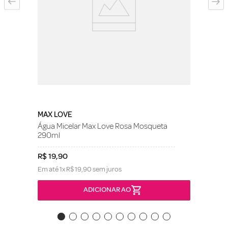
MAX LOVE
Água Micelar Max Love Rosa Mosqueta
290ml
R$
19
,
90
Em até
1
x
R$
19
,
90
sem juros
ADICIONAR AO