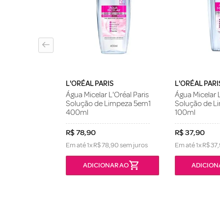
L'Oréal Paris
Limpeza 5em1
L'ORÉAL PARIS
L'ORÉAL PARI
Água Micelar L'Oréal Paris
Água Micelar L
Solução de Limpeza 5em1
Solução de L
400ml
100ml
R$
78
,
90
R$
37
,
90
Em até
1
x
R$
78
,
90
sem juros
Em até
1
x
R$
37
,
ONÍVEL
ADICIONAR AO
ADICION