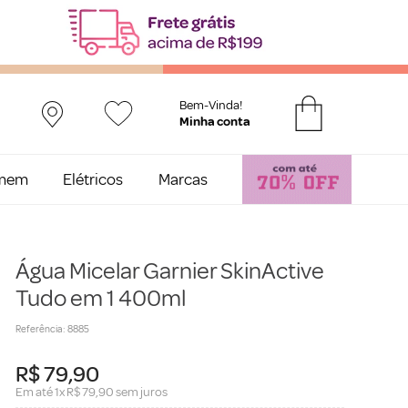
Bem-Vinda!
mem
Elétricos
Marcas
Água Micelar Garnier SkinActive
Tudo em 1 400ml
Referência
:
8885
R$
79
,
90
Em até
1
x
R$
79
,
90
sem juros