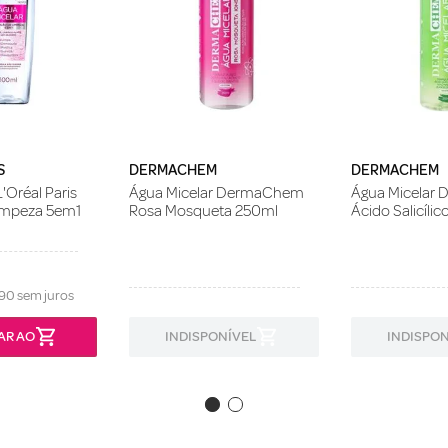
S
DERMACHEM
DERMACHEM
'Oréal Paris
Água Micelar DermaChem
Água Micelar
impeza 5em1
Rosa Mosqueta 250ml
Ácido Salicíli
90
sem juros
AR AO
INDISPONÍVEL
INDISPON