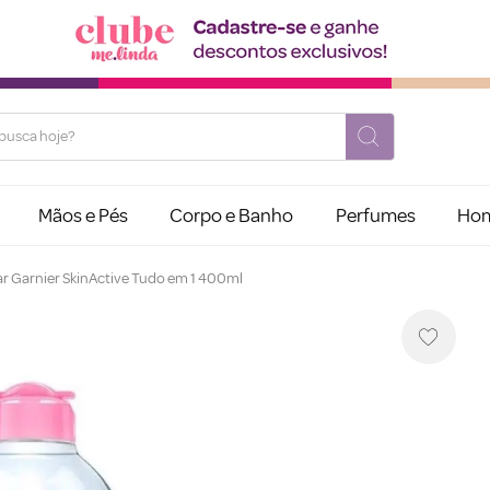
usca hoje?
Mãos e Pés
Corpo e Banho
Perfumes
Ho
ar Garnier SkinActive Tudo em 1 400ml