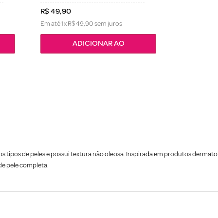
R$
49
,
90
Em até
1
x
R$
49
,
90
sem juros
ADICIONAR AO
s tipos de peles e possui textura não oleosa. Inspirada em produtos dermat
e pele completa.