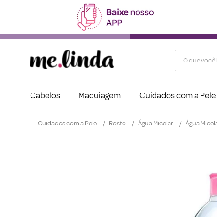
O que você b
Cabelos
Maquiagem
Cuidados com a Pele
Cuidados com a Pele
Rosto
Água Micelar
Água Micel