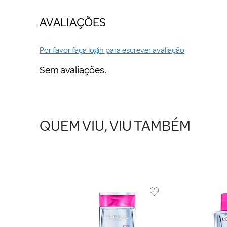
AVALIAÇÕES
Por favor faça login para escrever avaliação
Sem avaliações.
QUEM VIU, VIU TAMBÉM
IS