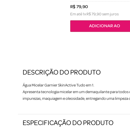
R$
79
,
90
Em até
1
x
R$
79
,
90
sem juros
ADICIONAR AO
DESCRIÇÃO DO PRODUTO
Água Micelar Garnier SkinActive Tudo em 1.
Apresenta tecnologia micelar em um demaquilante para todos o
impurezas, maquiagem e oleosidade, entregando uma limpeza d
ESPECIFICAÇÃO DO PRODUTO