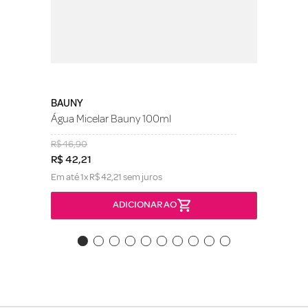
BAUNY
Água Micelar Bauny 100ml
R$
46
,
90
R$
42
,
21
Em até
1
x
R$
42
,
21
sem juros
ADICIONAR AO