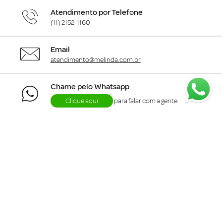
Atendimento por Telefone
(11) 2152-1160
Email
atendimento@melinda.com.br
Chame pelo Whatsapp
Clique aqui
para falar com a gente
+
Departamentos
+
Institucional
+
Informações
+
Área do Cliente