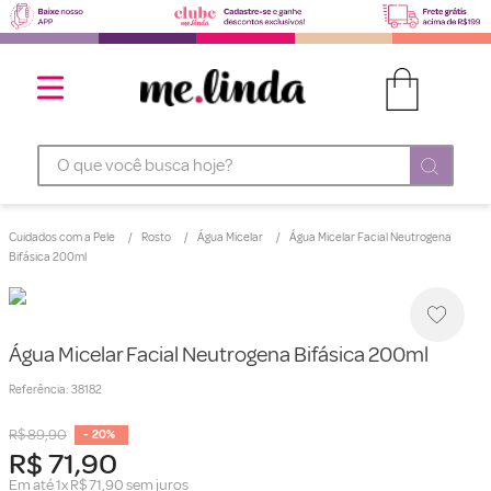
O que você busca hoje?
Cuidados com a Pele
Rosto
Água Micelar
Água Micelar Facial Neutrogena
Bifásica 200ml
Água Micelar Facial Neutrogena Bifásica 200ml
Referência
:
38182
R$
89
,
90
-
20%
R$
71
,
90
Em até
1
x
R$
71
,
90
sem juros