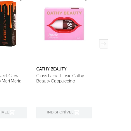
CATHY BEAUT
Kit Labial Lip K
Beauty Queen
CATHY BEAUTY
Sweet Glow
Gloss Labial Lipsie Cathy
y Mari Maria
Beauty Cappuccino
ÍVEL
INDISPONÍVEL
INDISPON