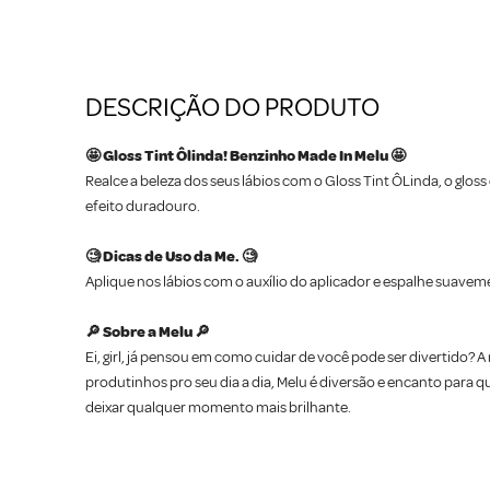
DESCRIÇÃO DO PRODUTO
🤩 Gloss Tint Ôlinda! Benzinho Made In Melu 🤩
Realce a beleza dos seus lábios com o Gloss Tint ÔLinda, o gloss
efeito duradouro.
🧐 Dicas de Uso da Me. 🧐
Aplique nos lábios com o auxílio do aplicador e espalhe suaveme
🔎 Sobre a Melu 🔎
Ei, girl, já pensou em como cuidar de você pode ser divertido
produtinhos pro seu dia a dia, Melu é diversão e encanto par
deixar qualquer momento mais brilhante.