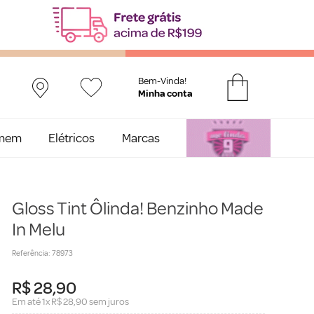
Bem-Vinda!
mem
Elétricos
Marcas
Gloss Tint Ôlinda! Benzinho Made
In Melu
Referência
:
78973
R$
28
,
90
Em até
1
x
R$
28
,
90
sem juros