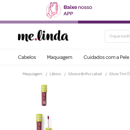
O que você b
Cabelos
Maquiagem
Cuidados com a Pele
Maquiagem
Lábios
Gloss e Brilho Labial
Gloss Tint Ô