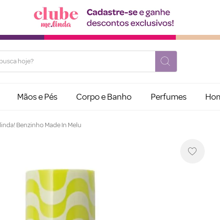
usca hoje?
Mãos e Pés
Corpo e Banho
Perfumes
Ho
linda! Benzinho Made In Melu