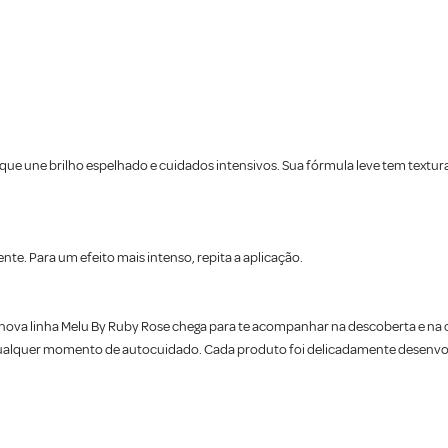
 que une brilho espelhado e cuidados intensivos. Sua fórmula leve tem textura 
nte. Para um efeito mais intenso, repita a aplicação.
? A nova linha Melu By Ruby Rose chega para te acompanhar na descoberta e n
a qualquer momento de autocuidado. Cada produto foi delicadamente desenvol