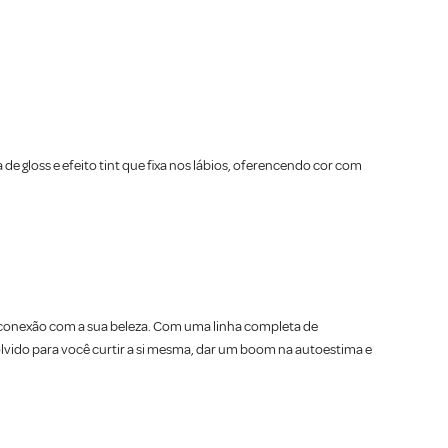
de gloss e efeito tint que fixa nos lábios, oferencendo cor com
a conexão com a sua beleza. Com uma linha completa de
vido para você curtir a si mesma, dar um boom na autoestima e