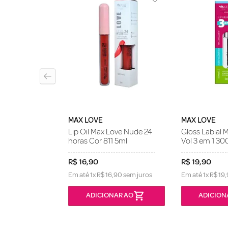
 Dailus Feat.
rape 4ml
MAX LOVE
MAX LOVE
Lip Oil Max Love Nude 24
Gloss Labial 
horas Cor 811 5ml
Vol 3 em 1 30
R$
16
,
90
R$
19
,
90
Em até
1
x
R$
16
,
90
sem juros
Em até
1
x
R$
19
,
ONÍVEL
ADICIONAR AO
ADICION