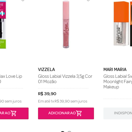
VIZZELA
MARI MARIA
Max Love Lip
Gloss Labial Vizzela 3,5g Cor
Gloss Labial 
0
01 Mozão
Moonlight Fair
Makeup
R$
39
,
90
90
sem juros
Em até
1
x
R$
39
,
90
sem juros
AR AO
ADICIONAR AO
INDISPON