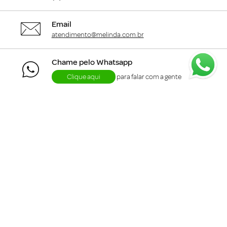
Email
atendimento@melinda.com.br
Chame pelo Whatsapp
Clique aqui
para falar com a gente
+
Departamentos
+
Institucional
+
Informações
+
Área do Cliente
Siga a me.linda :)