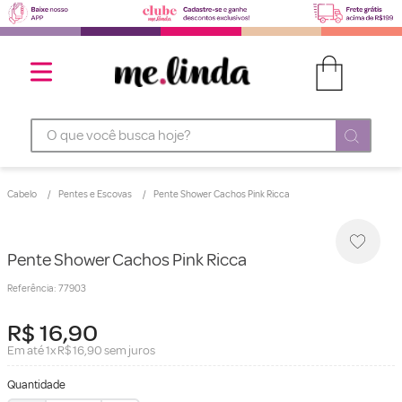
O que você busca hoje?
Cabelo
Pentes e Escovas
Pente Shower Cachos Pink Ricca
Pente Shower Cachos Pink Ricca
Referência
:
77903
R$
16
,
90
Em até
1
x
R$
16
,
90
sem juros
Quantidade