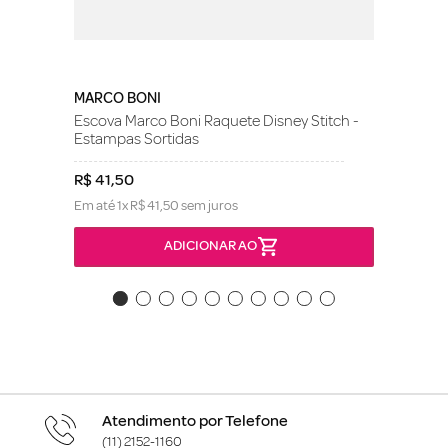
MARCO BONI
Escova Marco Boni Raquete Disney Stitch -
Estampas Sortidas
R$
41
,
50
Em até
1
x
R$
41
,
50
sem juros
ADICIONAR AO
Atendimento por Telefone
(11) 2152-1160