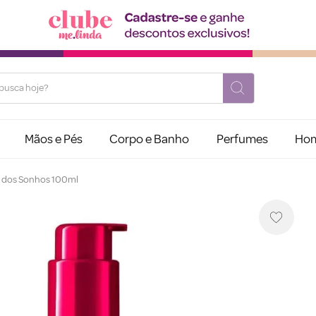
usca hoje?
Mãos e Pés
Corpo e Banho
Perfumes
Ho
o dos Sonhos 100ml