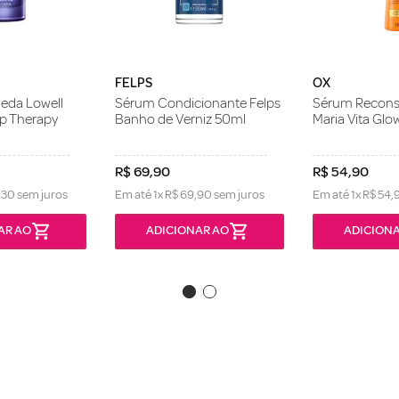
FELPS
OX
eda Lowell
Sérum Condicionante Felps
Sérum Reconst
p Therapy
Banho de Verniz 50ml
Maria Vita Glo
R$
69
,
90
R$
54
,
90
,
30
sem juros
Em até
1
x
R$
69
,
90
sem juros
Em até
1
x
R$
54
,
AR AO
ADICIONAR AO
ADICIONA