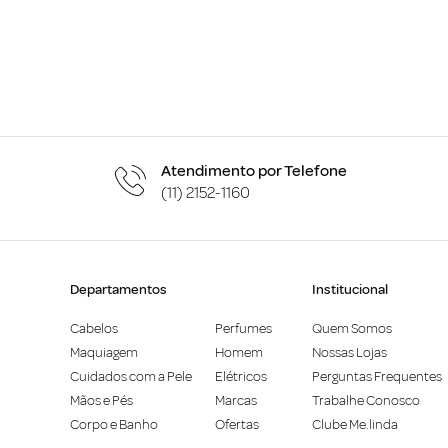
Atendimento por Telefone
(11) 2152-1160
Departamentos
Institucional
Cabelos
Perfumes
Quem Somos
Maquiagem
Homem
Nossas Lojas
Cuidados com a Pele
Elétricos
Perguntas Frequentes
Mãos e Pés
Marcas
Trabalhe Conosco
Corpo e Banho
Ofertas
Clube Me.linda