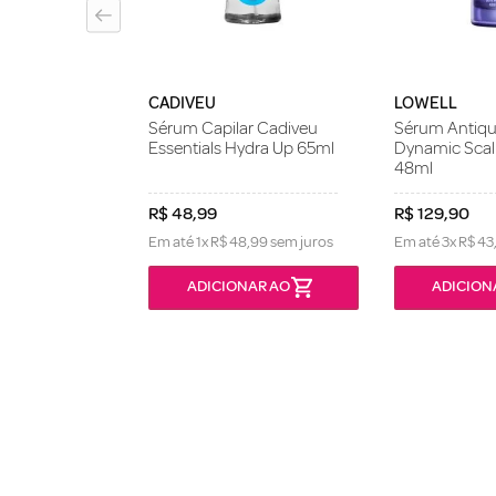
CADIVEU
LOWELL
Sérum Capilar Cadiveu
Sérum Antiqu
Essentials Hydra Up 65ml
Dynamic Scal
48ml
R$
48
,
99
R$
129
,
90
Em até
1
x
R$
48
,
99
sem juros
Em até
3
x
R$
43
ONÍVEL
ADICIONAR AO
ADICION