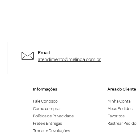
Email
atendimento@melinda.com.br
Informações
Área do Cliente
Fale Conosco
Minha Conta
Como comprar
Meus Pedidos
Política de Privacidade
Favoritos
Frete e Entregas
Rastrear Pedido
Trocas e Devoluções