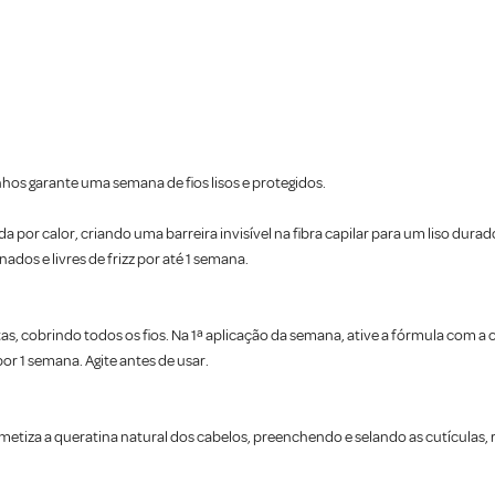
nhos garante uma semana de fios lisos e protegidos.
a por calor, criando uma barreira invisível na fibra capilar para um liso dur
nados e livres de frizz por até 1 semana.
, cobrindo todos os fios. Na 1ª aplicação da semana, ative a fórmula com a
r 1 semana. Agite antes de usar.
metiza a queratina natural dos cabelos, preenchendo e selando as cutículas