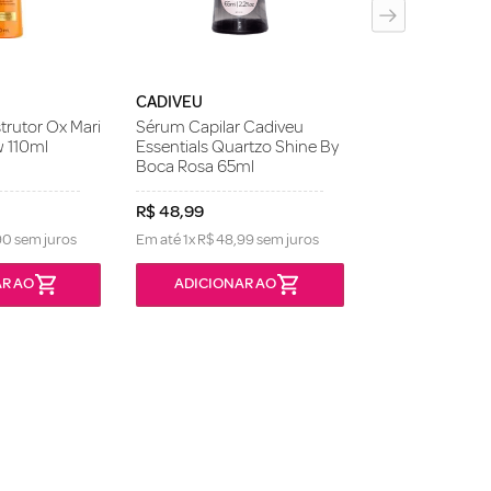
CADIVEU
rutor Ox Mari
Sérum Capilar Cadiveu
w 110ml
Essentials Quartzo Shine By
Boca Rosa 65ml
R$
48
,
99
90
sem juros
Em até
1
x
R$
48
,
99
sem juros
R AO
ADICIONAR AO
INDISPON