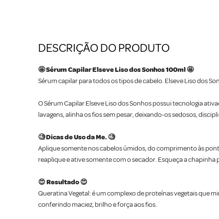
DESCRIÇÃO DO PRODUTO
🤩 Sérum Capilar Elseve Liso dos Sonhos 100ml 🤩
Sérum capilar para todos os tipos de cabelo. Elseve Liso dos So
O Sérum Capilar Elseve Liso dos Sonhos possui tecnologia ativad
lavagens, alinha os fios sem pesar, deixando-os sedosos, discipli
🧐 Dicas de Uso da Me. 🧐
Aplique somente nos cabelos úmidos, do comprimento às pontas
reaplique e ative somente com o secador. Esqueça a chapinha po
😍 Resultado 😍
Queratina Vegetal: é um complexo de proteínas vegetais que mi
conferindo maciez, brilho e força aos fios.