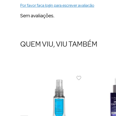
Por favor faça login para escrever avaliação
Sem avaliações.
QUEM VIU, VIU TAMBÉM
ador de Pontas
 80g