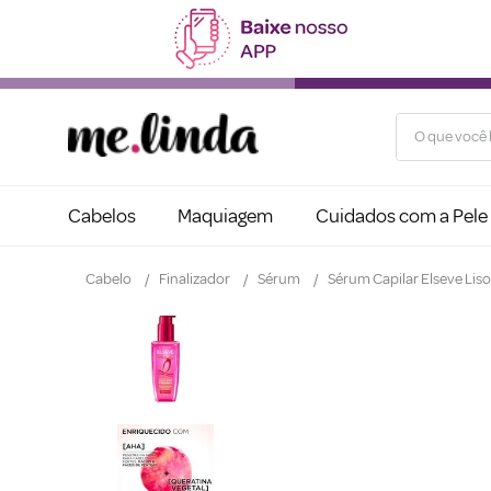
O que você b
Cabelos
Maquiagem
Cuidados com a Pele
Cabelo
Finalizador
Sérum
Sérum Capilar Elseve Lis