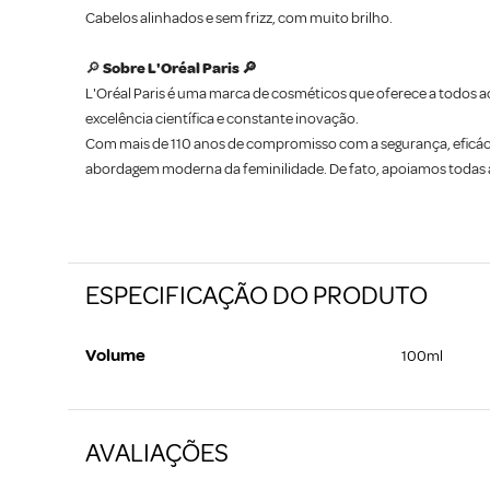
Cabelos alinhados e sem frizz, com muito brilho.
🔎
Sobre L'Oréal Paris 🔎
L'Oréal Paris é uma marca de cosméticos que oferece a todos ac
excelência científica e constante inovação.
Com mais de 110 anos de compromisso com a segurança, eficác
abordagem moderna da feminilidade. De fato, apoiamos todas as
ESPECIFICAÇÃO DO PRODUTO
Volume
100ml
AVALIAÇÕES