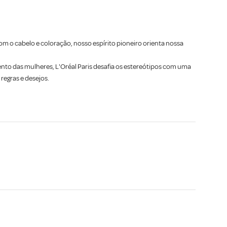
m o cabelo e coloração, nosso espírito pioneiro orienta nossa
o das mulheres, L'Oréal Paris desafia os estereótipos com uma
regras e desejos.