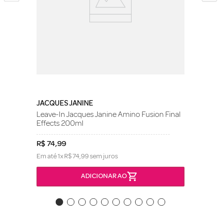
JACQUES JANINE
Leave-In Jacques Janine Amino Fusion Final
Effects 200ml
R$
74
,
99
Em até
1
x
R$
74
,
99
sem juros
ADICIONAR AO