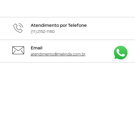
Atendimento por Telefone
(11) 2152-1160
Email
atendimento@melinda.com.br
Chame pelo Whatsapp
Clique aqui
para falar com a gente
+
Departamentos
+
Institucional
+
Informações