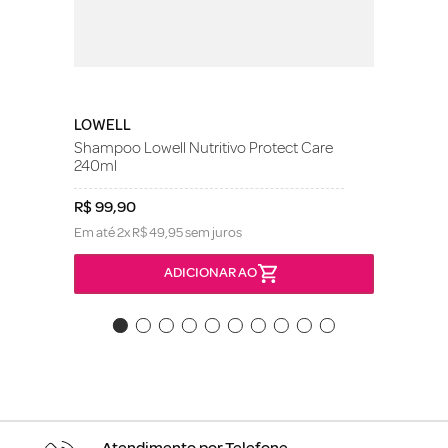
LOWELL
Shampoo Lowell Nutritivo Protect Care
240ml
R$
99
,
90
Em até
2
x
R$
49
,
95
sem juros
ADICIONAR AO