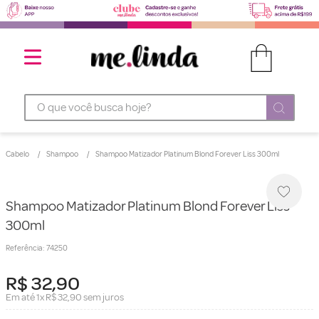
O que você busca hoje?
Cabelo
Shampoo
Shampoo Matizador Platinum Blond Forever Liss 300ml
Shampoo Matizador Platinum Blond Forever Liss
300ml
Referência
:
74250
R$
32
,
90
Em até
1
x
R$
32
,
90
sem juros