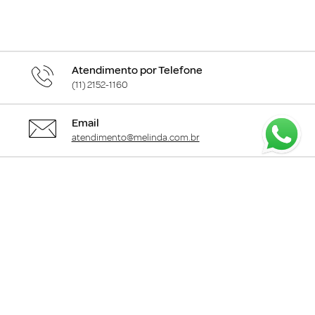
Atendimento por Telefone
(11) 2152-1160
Email
atendimento@melinda.com.br
Chame pelo Whatsapp
Clique aqui
para falar com a gente
+
Departamentos
+
Institucional