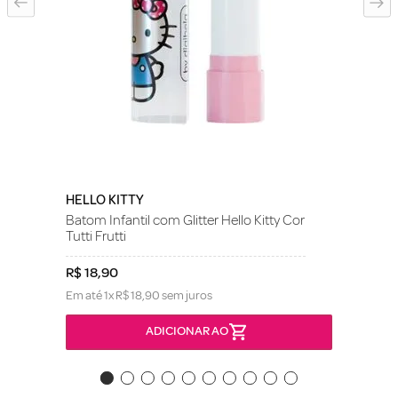
HELLO KITTY
Batom Infantil com Glitter Hello Kitty Cor
Tutti Frutti
R$
18
,
90
Em até
1
x
R$
18
,
90
sem juros
ADICIONAR AO